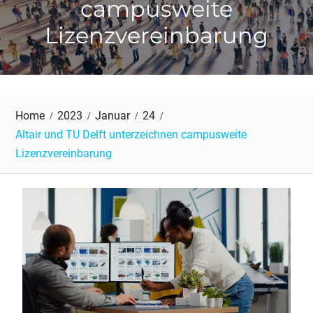
campusweite
Lizenzvereinbarung
Home
2023
Januar
24
Altair und TU Delft unterzeichnen campusweite
Lizenzvereinbarung