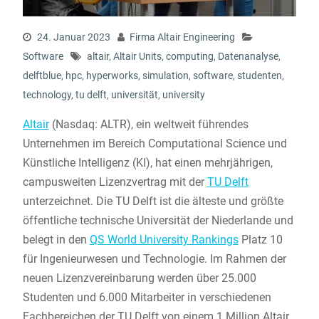
24. Januar 2023
Firma Altair Engineering
Software
altair
,
Altair Units
,
computing
,
Datenanalyse
,
delftblue
,
hpc
,
hyperworks
,
simulation
,
software
,
studenten
,
technology
,
tu delft
,
universität
,
university
Altair
(Nasdaq: ALTR), ein weltweit führendes
Unternehmen im Bereich Computational Science und
Künstliche Intelligenz (KI), hat einen mehrjährigen,
campusweiten Lizenzvertrag mit der
TU Delft
unterzeichnet. Die TU Delft ist die älteste und größte
öffentliche technische Universität der Niederlande und
belegt in den
QS World University Rankings
Platz 10
für Ingenieurwesen und Technologie. Im Rahmen der
neuen Lizenzvereinbarung werden über 25.000
Studenten und 6.000 Mitarbeiter in verschiedenen
Fachbereichen der TU Delft von einem 1 Million Altair