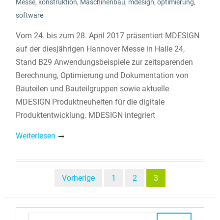
Messe
,
konstruktion
,
Maschinenbau
,
mdesign
,
optimierung
,
software
Vom 24. bis zum 28. April 2017 präsentiert MDESIGN
auf der diesjährigen Hannover Messe in Halle 24,
Stand B29 Anwendungsbeispiele zur zeitsparenden
Berechnung, Optimierung und Dokumentation von
Bauteilen und Bauteilgruppen sowie aktuelle
MDESIGN Produktneuheiten für die digitale
Produktentwicklung. MDESIGN integriert
Weiterlesen
Beitragsnavigation
Vorherige
1
2
3
Search