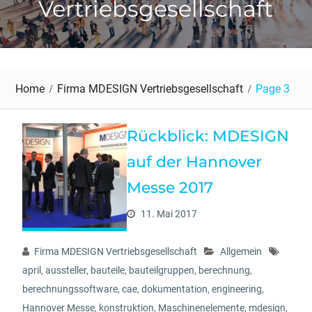
Vertriebsgesellschaft
Home
Firma MDESIGN Vertriebsgesellschaft
Page 3
Rückblick: MDESIGN
auf der Hannover
Messe 2017
11. Mai 2017
Firma MDESIGN Vertriebsgesellschaft
Allgemein
april
,
aussteller
,
bauteile
,
bauteilgruppen
,
berechnung
,
berechnungssoftware
,
cae
,
dokumentation
,
engineering
,
Hannover Messe
,
konstruktion
,
Maschinenelemente
,
mdesign
,