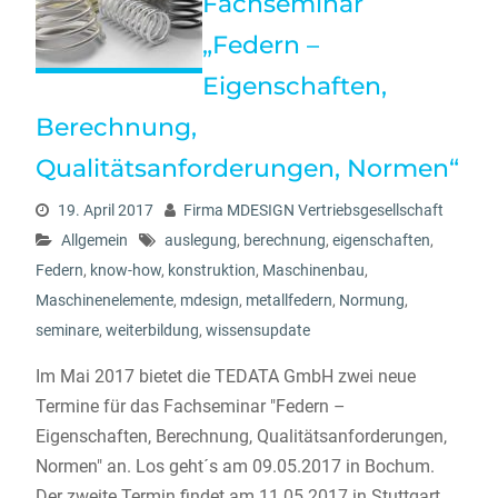
Fachseminar
„Federn –
Eigenschaften,
Berechnung,
Qualitätsanforderungen, Normen“
19. April 2017
Firma MDESIGN Vertriebsgesellschaft
Allgemein
auslegung
,
berechnung
,
eigenschaften
,
Federn
,
know-how
,
konstruktion
,
Maschinenbau
,
Maschinenelemente
,
mdesign
,
metallfedern
,
Normung
,
seminare
,
weiterbildung
,
wissensupdate
Im Mai 2017 bietet die TEDATA GmbH zwei neue
Termine für das Fachseminar "Federn –
Eigenschaften, Berechnung, Qualitätsanforderungen,
Normen" an. Los geht´s am 09.05.2017 in Bochum.
Der zweite Termin findet am 11.05.2017 in Stuttgart