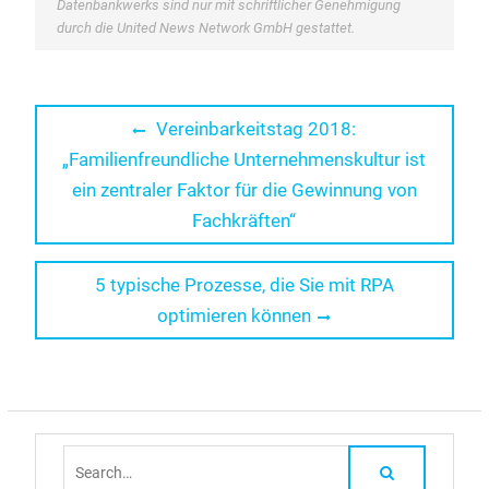
Datenbankwerks sind nur mit schriftlicher Genehmigung
durch die United News Network GmbH gestattet.
Beitragsnavigation
Previous
Vereinbarkeitstag 2018:
post:
„Familienfreundliche Unternehmenskultur ist
ein zentraler Faktor für die Gewinnung von
Fachkräften“
Next
5 typische Prozesse, die Sie mit RPA
post:
optimieren können
Search
for: