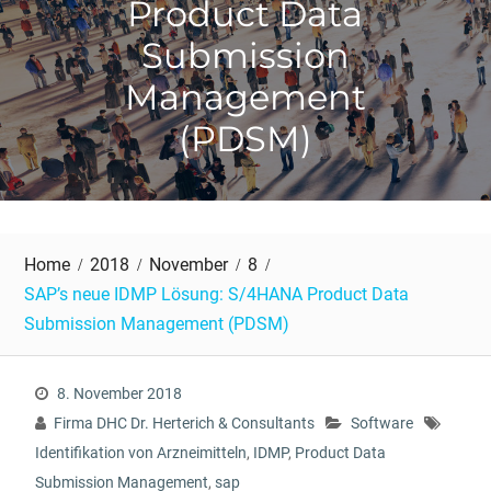
Product Data
Submission
Management
(PDSM)
Home
2018
November
8
SAP’s neue IDMP Lösung: S/4HANA Product Data
Submission Management (PDSM)
8. November 2018
Firma DHC Dr. Herterich & Consultants
Software
Identifikation von Arzneimitteln
,
IDMP
,
Product Data
Submission Management
,
sap