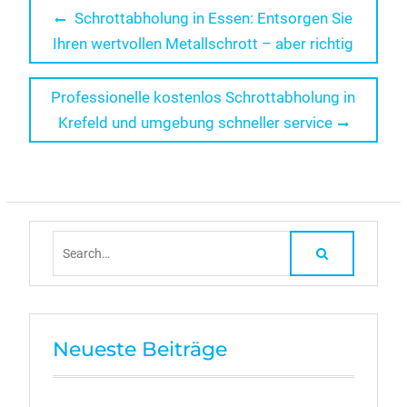
Beitragsnavigation
Previous
Schrottabholung in Essen: Entsorgen Sie
post:
Ihren wertvollen Metallschrott – aber richtig
Next
Professionelle kostenlos Schrottabholung in
post:
Krefeld und umgebung schneller service
Search
for:
Neueste Beiträge