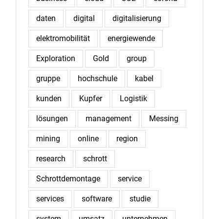
daten
digital
digitalisierung
elektromobilität
energiewende
Exploration
Gold
group
gruppe
hochschule
kabel
kunden
Kupfer
Logistik
lösungen
management
Messing
mining
online
region
research
schrott
Schrottdemontage
service
services
software
studie
system
umsatz
unternehmen