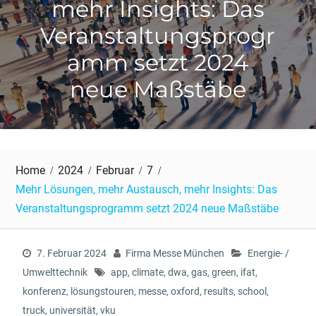
mehr Insights: Das
Veranstaltungsprogr
amm setzt 2024
neue Maßstäbe
Home
2024
Februar
7
Mehr Lösungen, mehr Austausch, mehr Insights: Das
Veranstaltungsprogramm setzt 2024 neue Maßstäbe
7. Februar 2024
Firma Messe München
Energie- /
Umwelttechnik
app
,
climate
,
dwa
,
gas
,
green
,
ifat
,
konferenz
,
lösungstouren
,
messe
,
oxford
,
results
,
school
,
truck
,
universität
,
vku