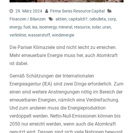
29. März 2024
Firma Swiss Resource Capital
Finanzen / Bilanzen
aktien
,
capitalch?
,
cebolleta
,
corp
,
energy
,
fuel
,
iea
,
isoenergy
,
mineral
,
resource
,
solar
,
uran
,
verlinkter
,
wasserstoff
,
windenergie
Die Pariser Klimaziele sind nicht leicht zu erreichen.
Mehr erneuerbare Energie muss her, auch Atomkraft
ist dabei.
Gemäß Schätzungen der Internationalen
Energieagentur (IEA) sind zwei Dinge erforderlich. Zum
einen sind weitere Anstrengungen nötig im Bereich der
erneuerbaren Energien, nämlich eine Verdreifachung.
Und zum anderen muss die Energieproduktion
verdoppelt werden. Netto-Null-Emissionen können bis
2050 nur erreicht werden, wenn auch die Atomkraft
genutzt wird. Dessen sind sich viele Nationen bewusst,