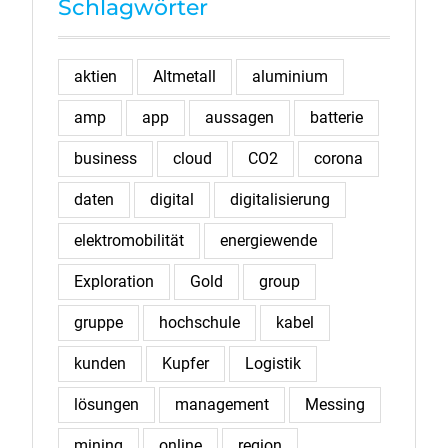
Schlagwörter
aktien
Altmetall
aluminium
amp
app
aussagen
batterie
business
cloud
CO2
corona
daten
digital
digitalisierung
elektromobilität
energiewende
Exploration
Gold
group
gruppe
hochschule
kabel
kunden
Kupfer
Logistik
lösungen
management
Messing
mining
online
region