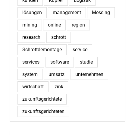
kunden
Kupfer
Logistik
lösungen
management
Messing
mining
online
region
research
schrott
Schrottdemontage
service
services
software
studie
system
umsatz
unternehmen
wirtschaft
zink
zukunftsgerichtete
zukunftsgerichteten