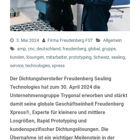
3. Mai 2024
Firma Freudenberg FST
Allgemein
amp
,
cnc
,
deutschland
,
freudenberg
,
global
,
gruppe
,
kunden
,
lösungen
,
mitarbeiter
,
prototyping
,
Schweiz
,
sealing
,
service
,
technologies
,
xpress
Der Dichtungshersteller Freudenberg Sealing
Technologies hat zum 30. April 2024 die
Unternehmensgruppe Trygonal erworben und stärkt
damit seine globale Geschäftseinheit Freudenberg
Xpress®, Experte für kleinere und mittlere
Losgrößen, Rapid Prototyping und
kundenspezifischer Dichtungslösungen. Die
Übernahme ist ein wichtiger Meilenstein in der