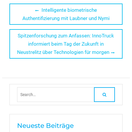
Beitragsnavigation
Previous
Intelligente biometrische
post:
Authentifizierung mit Laubner und Nymi
Next
Spitzenforschung zum Anfassen: InnoTruck
post:
informiert beim Tag der Zukunft in
Neustrelitz über Technologien für morgen
Search
for:
Neueste Beiträge