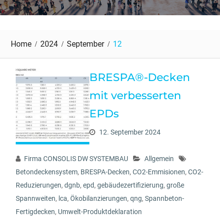
Home
2024
September
12
BRESPA®-Decken
mit verbesserten
EPDs
12. September 2024
Firma CONSOLIS DW SYSTEMBAU
Allgemein
Betondeckensystem
,
BRESPA-Decken
,
CO2-Emmisionen
,
CO2-
Reduzierungen
,
dgnb
,
epd
,
gebäudezertifizierung
,
große
Spannweiten
,
lca
,
Ökobilanzierungen
,
qng
,
Spannbeton-
Fertigdecken
,
Umwelt-Produktdeklaration