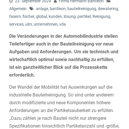
23. September 2024
Firma Hermann Bantleon
Allgemein
anlage
,
bantleon
,
bauteilreinigung
,
dewatering
,
fasern
,
fischer
,
global
,
kunden
,
lösung
,
partikel
,
Reinigung
,
services
,
ulm
,
unternehmen
,
vda
Die Veränderungen in der Automobilindustrie stellen
Teilefertiger auch in der Bauteilreinigung vor neue
Aufgaben und Anforderungen. Um sie technisch und
wirtschaftlich optimal sowie nachhaltig zu erfüllen,
ist ein ganzheitlicher Blick auf die Prozesskette
erforderlich.
Der Wandel der Mobilität hat Auswirkungen auf die
industrielle Bauteilreinigung. So sind unter anderem
durch modifizierte und neue Komponenten höhere
Anforderungen an die Partikelsauberkeit zu erfüllen.
„Dazu zählen je nach Bauteil nicht nur strengere
Spezifikationen hinsichtlich Partikelanzahl und -größe,