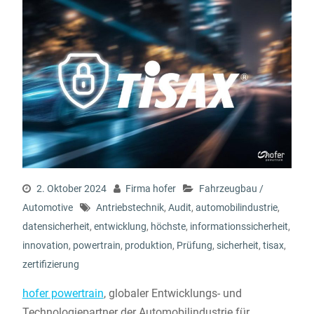
2. Oktober 2024
Firma hofer
Fahrzeugbau /
Automotive
Antriebstechnik
,
Audit
,
automobilindustrie
,
datensicherheit
,
entwicklung
,
höchste
,
informationssicherheit
,
innovation
,
powertrain
,
produktion
,
Prüfung
,
sicherheit
,
tisax
,
zertifizierung
hofer powertrain
, globaler Entwicklungs- und
Technologiepartner der Automobilindustrie für