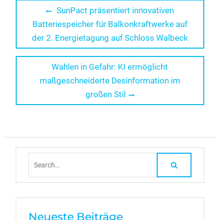
Beitragsnavigation
Previous
SunPact präsentiert innovativen
post:
Batteriespeicher für Balkonkraftwerke auf
der 2. Energietagung auf Schloss Walbeck
Next
Wahlen in Gefahr: KI ermöglicht
post:
maßgeschneiderte Desinformation im
großen Stil
Search
for:
Neueste Beiträge