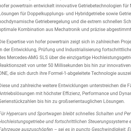
hofer powertrain entwickelt innovative Getriebetechnologien f
Lösungen für Doppelkupplungs- und Hybridgetriebe sowie Getri
hochdynamische Getrieberegelung und die extrem schnellen Sch
optimale Kombination aus Mechatronik und präzise abgestimmte
Die Expertise von hofer powertrain zeigt sich in zahlreichen Pro
in der Entwicklung, Prüfung und Industrialisierung fortschrittli
des Mercedes-AMG SLS über die einzigartige Hochleistungsgetr
Reaktionszeit von unter 50 Millisekunden bis hin zur innovativ
ONE, die sich durch ihre Formel-1-abgeleitete Technologie ausze
Diese und zahlreiche weitere Entwicklungen unterstreichen die 
Antriebslösungen mit höchster Effizienz, Performance und Dynam
Serienstückzahlen bis hin zu großserientauglichen Lösungen.
Für Hypercars und Sportwagen bleibt schnelles Schalten und Per
Hochleistungsgetriebe und fortschrittlichen Steuerungssysteme
Fahrzeuge auszuschöpfen – sei es in puncto Geschwindigkeit, Effi