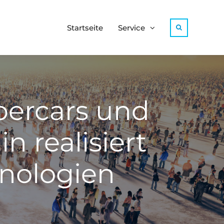
Startseite
Service
Search
percars und
n realisiert
hnologien