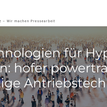
z – Wir machen Pressearbeit
hnologien für Hy
 hofer powertrai
tige Antriebstec