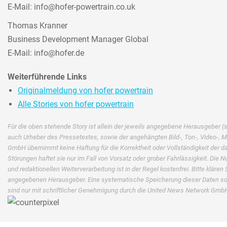
E-Mail: info@hofer-powertrain.co.uk
Thomas Kranner
Business Development Manager Global
E-Mail: info@hofer.de
Weiterführende Links
Originalmeldung von hofer powertrain
Alle Stories von hofer powertrain
Für die oben stehende Story ist allein der jeweils angegebene Herausgeber (si
auch Urheber des Pressetextes, sowie der angehängten Bild-, Ton-, Video-, 
GmbH übernimmt keine Haftung für die Korrektheit oder Vollständigkeit der 
Störungen haftet sie nur im Fall von Vorsatz oder grober Fahrlässigkeit. Die N
und redaktionellen Weiterverarbeitung ist in der Regel kostenfrei. Bitte klär
angegebenen Herausgeber. Eine systematische Speicherung dieser Daten s
sind nur mit schriftlicher Genehmigung durch die United News Network GmbH