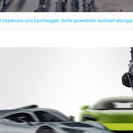
 Hypercars und Sportwagen: hofer powertrain realisiert einziga