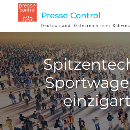
Skip
to
Presse Control
content
Deutschland, Österreich oder Schwei
Spitzentec
Sportwagen:
einzigar