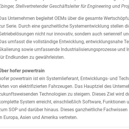
Ebinger, Stellvertretender Geschäftsleiter für Engineering und P
Das Unternehmen begleitet OEMs über die gesamte Wertschöpfu
zur Serie. Durch eine ganzheitliche Systementwicklung stellen d
Getriebelösungen nicht nur innovativ, sondern auch serienreif und
Das umfasst die vollständige Entwicklung, entwicklungsnahe T
Skalierung sowie umfassende Industrialisierungsprozesse und 
für Endkunden zu gewährleisten.
Über hofer powertrain
hofer powertrain ist ein Systemlieferant, Entwicklungs- und Techn
Arten von elektrifizierten Fahrzeugen. Das Hauptziel des Unterneh
zukunftsweisenden Technologien zu steigern. Dieses Ziel wird du
komplette System erreicht, einschließlich Software, Funktionen 
zum SOP und darüber hinaus. Dieses ganzheitliche Fachwissen ü
in Europa, Asien und Amerika vertreten.