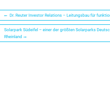
Beitragsnavigation
Previous
Dr. Reuter Investor Relations – Leitungsbau für funkti
post:
Next
Solarpark Südeifel – einer der größten Solarparks Deut
post:
Rheinland