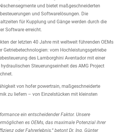
ür Nischensegmente und bietet maßgeschneiderten
ebesteuerungen und Softwarelösungen. Die
altzeiten für Kupplung und Gänge werden durch die
r Software erreicht.
jekten der letzten 40 Jahre mit weltweit führenden OEMs
cher Getriebetechnologien: vom Hochleistungsgetriebe
iebesteuerung des Lamborghini Aventador mit einer
en hydraulischen Steuerungseinheit des AMG Project
ichnet.
Fähigkeit von hofer powertrain, maßgeschneiderte
ik zu liefern – von Einzelstücken mit kleinsten
formance ein entscheidender Faktor. Unsere
 ermöglichen es OEMs, das maximale Potenzial ihrer
zienz oder Fahrerlebnis,“ betont Dr. Ing. Günter