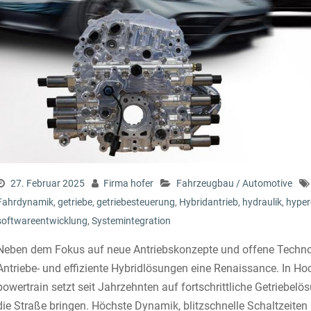
27. Februar 2025
Firma hofer
Fahrzeugbau / Automotive
Fahrdynamik
,
getriebe
,
getriebesteuerung
,
Hybridantrieb
,
hydraulik
,
hyper
softwareentwicklung
,
Systemintegration
Neben dem Fokus auf neue Antriebskonzepte und offene Technol
Antriebe- und effiziente Hybridlösungen eine Renaissance. In Ho
powertrain setzt seit Jahrzehnten auf fortschrittliche Getriebel
die Straße bringen. Höchste Dynamik, blitzschnelle Schaltzeiten 