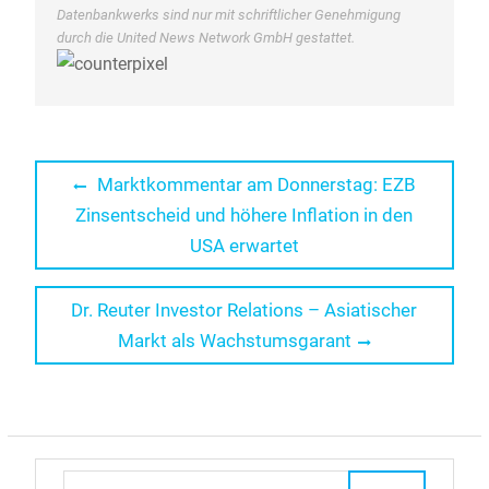
Datenbankwerks sind nur mit schriftlicher Genehmigung
durch die United News Network GmbH gestattet.
Beitragsnavigation
Previous
Marktkommentar am Donnerstag: EZB
post:
Zinsentscheid und höhere Inflation in den
USA erwartet
Next
Dr. Reuter Investor Relations – Asiatischer
post:
Markt als Wachstumsgarant
Search