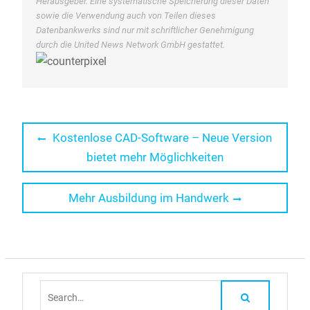
Herausgeber. Eine systematische Speicherung dieser Daten
sowie die Verwendung auch von Teilen dieses
Datenbankwerks sind nur mit schriftlicher Genehmigung
durch die United News Network GmbH gestattet.
Beitragsnavigation
Previous
Kostenlose CAD-Software – Neue Version
post:
bietet mehr Möglichkeiten
Next
Mehr Ausbildung im Handwerk
post:
Search
for: