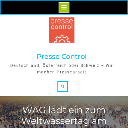
Skip
to
content
Presse Control
Deutschland, Österreich oder Schweiz – Wir
machen Pressearbeit
Search
WAG lädt ein zum
Weltwassertag am