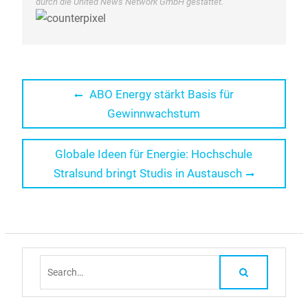
durch die United News Network GmbH gestattet.
Beitragsnavigation
Previous
ABO Energy stärkt Basis für
post:
Gewinnwachstum
Next
Globale Ideen für Energie: Hochschule
post:
Stralsund bringt Studis in Austausch
Search
for: