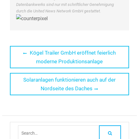
Datenbankwerks sind nur mit schriftlicher Genehmigung
durch die United News Network GmbH gestattet.
Beitragsnavigation
Previous
Kögel Trailer GmbH eröffnet feierlich
post:
moderne Produktionsanlage
Next
Solaranlagen funktionieren auch auf der
post:
Nordseite des Daches
Search
for: