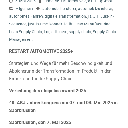
7. Mai 2025
Firma AKJ Automotive c/o FITT gGmbH
Allgemein
automobilhersteller
,
automobilzulieferer
,
autonomes Fahren
,
digitale Transformation
,
jis
,
JIT
,
Just-in-
Sequence
,
just-in-time
,
konnektivität
,
Lean Manufacturing
,
Lean Supply Chain
,
Logistik
,
oem
,
supply chain
,
Supply Chain
Management
RESTART AUTOMOTIVE 2025+
Strategien und Wege für mehr Geschwindigkeit und
Absicherung der Transformation im Produkt, in der
Fabrik und für die Supply Chain
Verleihung des elogistics award 2025
40. AKJ-Jahreskongress am 07. und 08. Mai 2025 in
Saarbrücken
Saarbrücken, den 7. Mai 2025