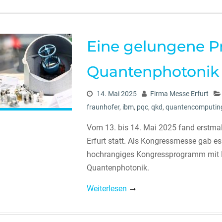
Eine gelungene Pr
Quantenphotonik
14. Mai 2025
Firma Messe Erfurt
fraunhofer
,
ibm
,
pqc
,
qkd
,
quantencomputin
Vom 13. bis 14. Mai 2025 fand erstma
Erfurt statt. Als Kongressmesse gab es
hochrangiges Kongressprogramm mit E
Quantenphotonik.
Weiterlesen