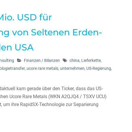
Mio. USD für
ng von Seltenen Erden-
den USA
sulting
Finanzen / Bilanzen
china
,
Lieferkette
,
ologietransfer
,
ucore rare metals
,
unternehmen
,
US-Regierung
,
daktuell kam gerade über den Ticker, dass das US-
schen Ucore Rare Metals (WKN A2QJQ4 / TSXV UCU)
lt, um ihre RapidSX-Technologie zur Separierung