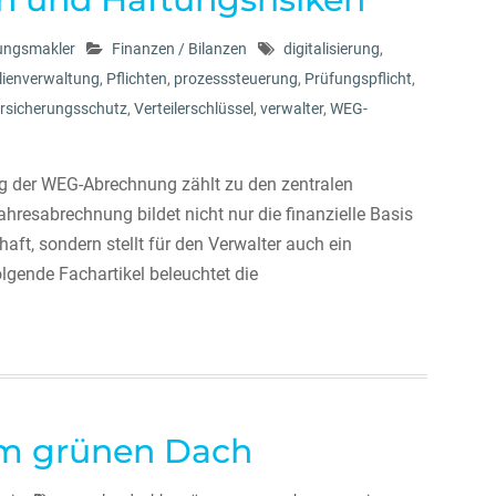
rungsmakler
Finanzen / Bilanzen
digitalisierung
,
lienverwaltung
,
Pflichten
,
prozesssteuerung
,
Prüfungspflicht
,
rsicherungsschutz
,
Verteilerschlüssel
,
verwalter
,
WEG-
ung der WEG-Abrechnung zählt zu den zentralen
resabrechnung bildet nicht nur die finanzielle Basis
t, sondern stellt für den Verwalter auch ein
olgende Fachartikel beleuchtet die
om grünen Dach