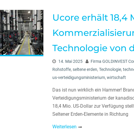
Ucore erhält 18,4 
Kommerzialisieru
Technologie von 
14. Mai 2025
Firma GOLDINVEST Con
Rohstoffe
,
seltene erden
,
Technologie
,
techn
us-verteidigungsministerium
,
wirtschaft
Das ist nun wirklich ein Hammer! Bran
Verteidigungsministerium der kanadi
18,4 Mio. US-Dollar zur Verfügung stel
Seltener Erden-Elemente in Richtung
Weiterlesen