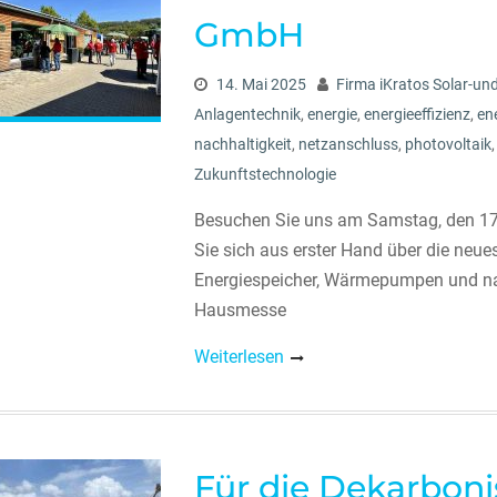
GmbH
14. Mai 2025
Firma iKratos Solar-un
Anlagentechnik
,
energie
,
energieeffizienz
,
en
nachhaltigkeit
,
netzanschluss
,
photovoltaik
Zukunftstechnologie
Besuchen Sie uns am Samstag, den 17.
Sie sich aus erster Hand über die neu
Energiespeicher, Wärmepumpen und nac
Hausmesse
Weiterlesen
Für die Dekarbon