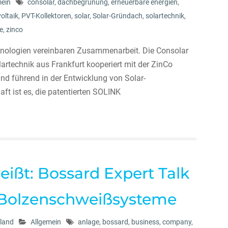
mein
consolar
,
dachbegrünung
,
erneuerbare energien
,
oltaik
,
PVT-Kollektoren
,
solar
,
Solar-Gründach
,
solartechnik
,
e
,
zinco
chnologien vereinbaren Zusammenarbeit. Die Consolar
lartechnik aus Frankfurt kooperiert mit der ZinCo
d führend in der Entwicklung von Solar-
ft ist es, die patentierten SOLINK
eißt: Bossard Expert Talk
 Bolzenschweißsysteme
land
Allgemein
anlage
,
bossard
,
business
,
company
,