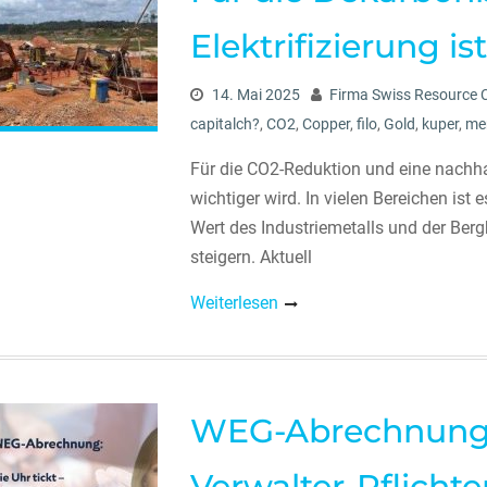
Elektrifizierung i
14. Mai 2025
Firma Swiss Resource C
capitalch?
,
CO2
,
Copper
,
filo
,
Gold
,
kuper
,
me
Für die CO2-Reduktion und eine nachha
wichtiger wird. In vielen Bereichen ist 
Wert des Industriemetalls und der Bergb
steigern. Aktuell
Weiterlesen
WEG-Abrechnung: 
Verwalter-Pflicht