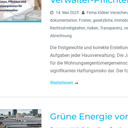
14. Mai 2025
Firma Klöber Versiche
dokumentation
,
Fristen
,
gesetzliche
,
Immobi
Rechtsstreitigkeiten
,
risiken
,
Transparenz
,
ve
Abrechnung
Die fristgerechte und korrekte Erstell
Aufgaben jeder Hausverwaltung. Die Jah
für die Wohnungseigentümergemeinschaf
signifikantes Haftungsrisiko dar. Der f
Weiterlesen
Grüne Energie v