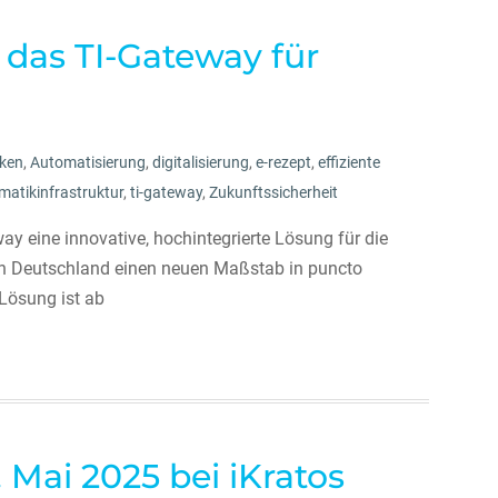
das TI-Gateway für
ken
,
Automatisierung
,
digitalisierung
,
e-rezept
,
effiziente
matikinfrastruktur
,
ti-gateway
,
Zukunftssicherheit
eine innovative, hochintegrierte Lösung für die
 in Deutschland einen neuen Maßstab in puncto
 Lösung ist ab
Mai 2025 bei iKratos