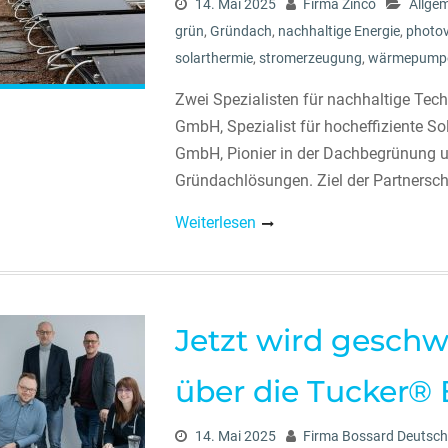
14. Mai 2025
Firma Zinco
Allge
grün
,
Gründach
,
nachhaltige Energie
,
photov
solarthermie
,
stromerzeugung
,
wärmepump
Zwei Spezialisten für nachhaltige Te
GmbH, Spezialist für hocheffiziente So
GmbH, Pionier in der Dachbegrünung un
Gründachlösungen. Ziel der Partnerscha
Weiterlesen
Jetzt wird geschw
über die Tucker®
14. Mai 2025
Firma Bossard Deutsch