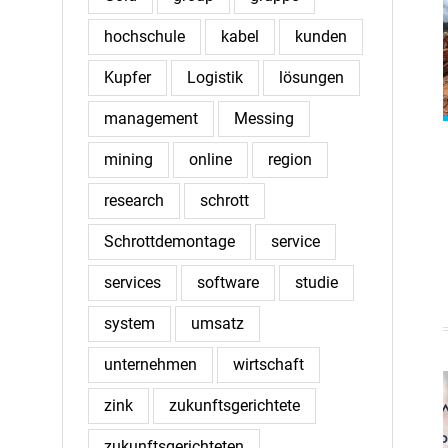
hochschule
kabel
kunden
Kupfer
Logistik
lösungen
management
Messing
mining
online
region
research
schrott
Schrottdemontage
service
services
software
studie
system
umsatz
unternehmen
wirtschaft
zink
zukunftsgerichtete
zukunftsgerichteten