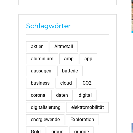
Schlagwörter
aktien
Altmetall
aluminium
amp
app
aussagen
batterie
business
cloud
CO2
corona
daten
digital
digitalisierung
elektromobilität
energiewende
Exploration
Gold
group
gruppe