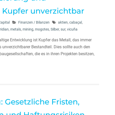
st Kupfer unverzichtbar
apital
Finanzen / Bilanzen
aktien
,
cabaçal
,
ridian
,
metals
,
mining
,
mogotes
,
Silber
,
sur
,
vicuña
ltige Entwicklung ist Kupfer das Metall, das immer
es unverzichtbarer Bestandteil. Dies sollte auch den
augesellschaften, die es in ihren Projekten besitzen,
Gesetzliche Fristen,
en und Haftungsrisiken