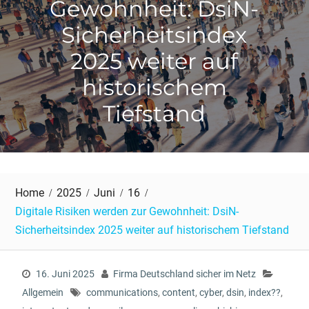
Gewohnheit: DsiN-
Sicherheitsindex
2025 weiter auf
historischem
Tiefstand
Home
2025
Juni
16
Digitale Risiken werden zur Gewohnheit: DsiN-
Sicherheitsindex 2025 weiter auf historischem Tiefstand
16. Juni 2025
Firma Deutschland sicher im Netz
Allgemein
communications
,
content
,
cyber
,
dsin
,
index??
,