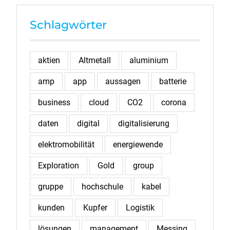
Schlagwörter
aktien
Altmetall
aluminium
amp
app
aussagen
batterie
business
cloud
CO2
corona
daten
digital
digitalisierung
elektromobilität
energiewende
Exploration
Gold
group
gruppe
hochschule
kabel
kunden
Kupfer
Logistik
lösungen
management
Messing