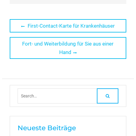
Beitragsnavigation
Previous
First-Contact-Karte für Krankenhäuser
post:
Next
Fort- und Weiterbildung für Sie aus einer
post:
Hand
Search
for:
Neueste Beiträge