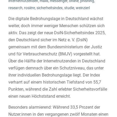
internetnutzenden
,
mails
,
messenger
,
online
,
phishing
,
research
,
rosière
,
sicherheitsindex
,
studie
,
weinzierl
Die digitale Bedrohungslage in Deutschland wächst
weiter, doch immer weniger Menschen schützen sich
aktiv. Das zeigt der neue DsiN-Sicherheitsindex 2025,
den Deutschland sicher im Netz e. V. (DsiN)
gemeinsam mit dem Bundesministerium der Justiz
und für Verbraucherschutz (BMJV) vorgestellt hat.
Über die Hälfte der Internetnutzenden in Deutschland
verfügen demnach über ein Schutzniveau, das unter
ihrer individuellen Bedrohungslage liegt. Der Index
verharrt auf einem historischen Tiefstand von 55,7
Punkten, während die Zahl erlebter Sicherheitsvorfälle
einen neuen Höchststand erreicht.
Besonders alarmierend: Während 33,5 Prozent der
Nutzer:innen in den vergangenen zwölf Monaten einen