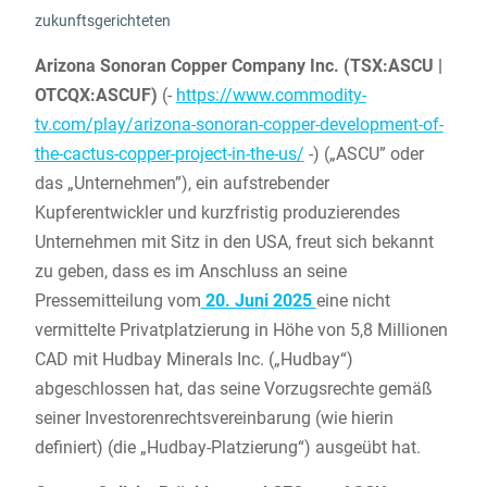
zukunftsgerichteten
Arizona Sonoran Copper Company Inc. (TSX:ASCU |
OTCQX:ASCUF)
(-
https://www.commodity-
tv.com/play/arizona-sonoran-copper-development-of-
the-cactus-copper-project-in-the-us/
-) („ASCU” oder
das „Unternehmen”), ein aufstrebender
Kupferentwickler und kurzfristig produzierendes
Unternehmen mit Sitz in den USA, freut sich bekannt
zu geben, dass es im Anschluss an seine
Pressemitteilung vom
20. Juni 2025
eine nicht
vermittelte Privatplatzierung in Höhe von 5,8 Millionen
CAD mit Hudbay Minerals Inc. („Hudbay“)
abgeschlossen hat, das seine Vorzugsrechte gemäß
seiner Investorenrechtsvereinbarung (wie hierin
definiert) (die „Hudbay-Platzierung“) ausgeübt hat.