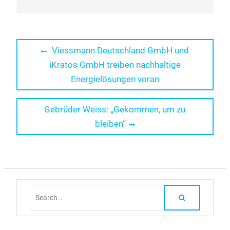
Beitragsnavigation
Previous
Viessmann Deutschland GmbH und
post:
iKratos GmbH treiben nachhaltige
Energielösungen voran
Next
Gebrüder Weiss: „Gekommen, um zu
post:
bleiben“
Search
for: