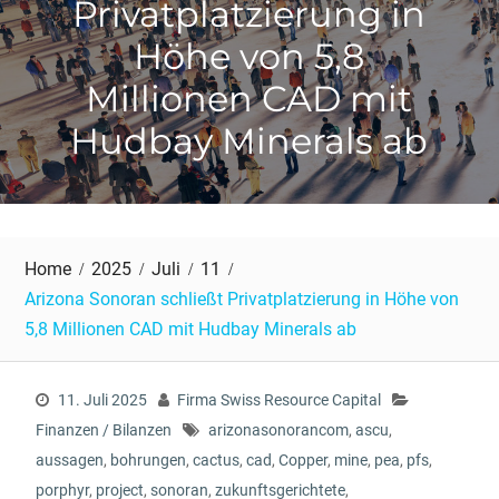
Privatplatzierung in
Höhe von 5,8
Millionen CAD mit
Hudbay Minerals ab
Home
2025
Juli
11
Arizona Sonoran schließt Privatplatzierung in Höhe von
5,8 Millionen CAD mit Hudbay Minerals ab
11. Juli 2025
Firma Swiss Resource Capital
Finanzen / Bilanzen
arizonasonorancom
,
ascu
,
aussagen
,
bohrungen
,
cactus
,
cad
,
Copper
,
mine
,
pea
,
pfs
,
porphyr
,
project
,
sonoran
,
zukunftsgerichtete
,