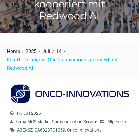
kooperiert mit
Redwood AI
Home
2025
Juli
14
KI trifft Onkologie: Onco-Innovations kooperiert mit
Redwood AI
14. Juli 2025
Firma MCS Market Communication Service
Allgemein
A3EKSZ
,
CA68237C1059
,
Onco-Innovations