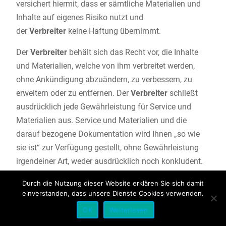
versichert hiermit, dass er sämtliche Materialien und
Inhalte auf eigenes Risiko nutzt und
der
Verbreiter
keine Haftung übernimmt.
Der
Verbreiter
behält sich das Recht vor, die Inhalte
und Materialien, welche von ihm verbreitet werden,
ohne Ankündigung abzuändern, zu verbessern, zu
erweitern oder zu entfernen. Der
Verbreiter
schließt
ausdrücklich jede Gewährleistung für Service und
Materialien aus. Service und Materialien und die
darauf bezogene Dokumentation wird Ihnen „so wie
sie ist“ zur Verfügung gestellt, ohne Gewährleistung
irgendeiner Art, weder ausdrücklich noch konkludent.
Einschließlich, aber nicht beschränkt auf konkludente
Durch die Nutzung dieser Website erklären Sie sich damit
Gewährleistungen der Tauglichkeit, der Eignung für
einverstanden, dass unsere Dienste Cookies verwenden.
einen bestimmten Zweck oder des Nichtbestehens
OK
Weiterlesen
einer Rechtsverletzung.