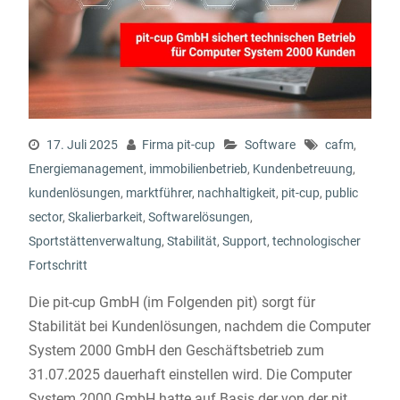
17. Juli 2025
Firma pit-cup
Software
cafm
,
Energiemanagement
,
immobilienbetrieb
,
Kundenbetreuung
,
kundenlösungen
,
marktführer
,
nachhaltigkeit
,
pit-cup
,
public
sector
,
Skalierbarkeit
,
Softwarelösungen
,
Sportstättenverwaltung
,
Stabilität
,
Support
,
technologischer
Fortschritt
Die pit-cup GmbH (im Folgenden pit) sorgt für
Stabilität bei Kundenlösungen, nachdem die Computer
System 2000 GmbH den Geschäftsbetrieb zum
31.07.2025 dauerhaft einstellen wird. Die Computer
System 2000 GmbH hatte auf Basis der von der pit