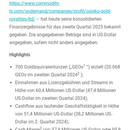
https://www.commodity-
tv.com/ondemand/companies/profil/osisko-gold-
royalties-ltd/
– hat heute seine konsolidierten
Finanzergebnisse für das zweite Quartal 2025 bekannt
gegeben. Die angegebenen Beträge sind in US-Dollar
angegeben, sofern nicht anders angegeben.
Highlights
1
700 Goldäquivalentunzen („GEOs
“) erzielt (20.068
2
GEOs im zweiten Quartal 2024
);
Einnahmen aus Lizenzgebühren und Streams in
Höhe von 60,4 Millionen US-Dollar (47,4 Millionen
US-Dollar im zweiten Quartal 2024);
Cashflow aus laufender Geschäftstätigkeit in Höhe
von 51,4 Millionen US-Dollar (38,2 Millionen US-
Dollar im 2. Quartal 2024);
3
Cash-Marge
von 57,8 Millionen US-Dollar oder 95,8