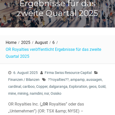
Ergebnisse für das
zweite Quartal 2025
Home
2025
August
6
OR Royalties veröffentlicht Ergebnisse für das zweite
Quartal 2025
6. August 2025
Firma Swiss Resource Capital
Finanzen / Bilanzen
??royalties??
,
ampamp
,
aussagen
,
cardinal
,
cariboo
,
Copper
,
dalgaranga
,
Exploration
,
geos
,
Gold
,
mine
,
mining
,
namdini
,
nsr
,
Osisko
OR Royalties Inc. (
„OR
Royalties” oder das
„Unternehmen”) (OR: TSX &amp; NYSE) –