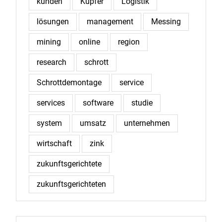
kunden
Kupfer
Logistik
lösungen
management
Messing
mining
online
region
research
schrott
Schrottdemontage
service
services
software
studie
system
umsatz
unternehmen
wirtschaft
zink
zukunftsgerichtete
zukunftsgerichteten