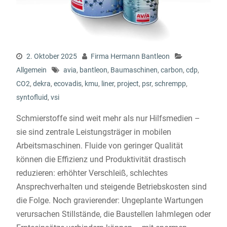
2. Oktober 2025
Firma Hermann Bantleon
Allgemein
avia
,
bantleon
,
Baumaschinen
,
carbon
,
cdp
,
CO2
,
dekra
,
ecovadis
,
kmu
,
liner
,
project
,
psr
,
schrempp
,
syntofluid
,
vsi
Schmierstoffe sind weit mehr als nur Hilfsmedien –
sie sind zentrale Leistungsträger in mobilen
Arbeitsmaschinen. Fluide von geringer Qualität
können die Effizienz und Produktivität drastisch
reduzieren: erhöhter Verschleiß, schlechtes
Ansprechverhalten und steigende Betriebskosten sind
die Folge. Noch gravierender: Ungeplante Wartungen
verursachen Stillstände, die Baustellen lahmlegen oder