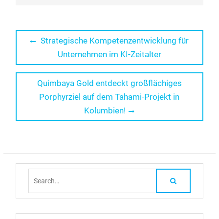
Beitragsnavigation
Previous
Strategische Kompetenzentwicklung für
post:
Unternehmen im KI-Zeitalter
Next
Quimbaya Gold entdeckt großflächiges
post:
Porphyrziel auf dem Tahami-Projekt in
Kolumbien!
Search
for: