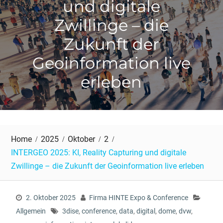
und digitale
Zwillinge – die
Zukunft der
Geoinformation live
erleben
Home
2025
Oktober
2
INTERGEO 2025: KI, Reality Capturing und digitale
Zwillinge – die Zukunft der Geoinformation live erleben
2. Oktober 2025
Firma HINTE Expo & Conference
Allgemein
3dise
,
conference
,
data
,
digital
,
dome
,
dvw
,