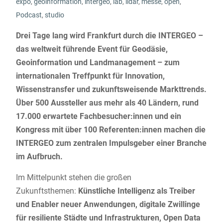
expo
,
geoinformation
,
intergeo
,
lab
,
lidar
,
messe
,
open
,
Podcast
,
studio
Drei Tage lang wird Frankfurt durch die INTERGEO –
das weltweit führende Event für Geodäsie,
Geoinformation und Landmanagement – zum
internationalen Treffpunkt für Innovation,
Wissenstransfer und zukunftsweisende Markttrends.
Über 500 Aussteller aus mehr als 40 Ländern, rund
17.000 erwartete Fachbesucher:innen und ein
Kongress mit über 100 Referenten:innen machen die
INTERGEO zum zentralen Impulsgeber einer Branche
im Aufbruch.
Im Mittelpunkt stehen die großen
Zukunftsthemen:
Künstliche Intelligenz als Treiber
und Enabler neuer Anwendungen, digitale Zwillinge
für resiliente Städte und Infrastrukturen, Open Data