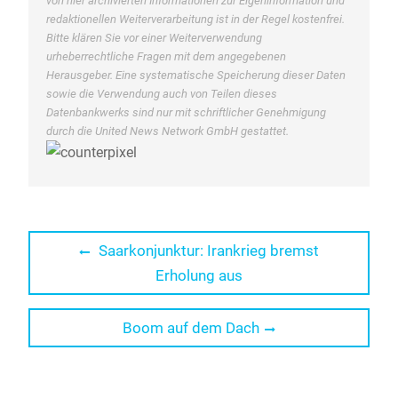
von hier archivierten Informationen zur Eigeninformation und
redaktionellen Weiterverarbeitung ist in der Regel kostenfrei.
Bitte klären Sie vor einer Weiterverwendung
urheberrechtliche Fragen mit dem angegebenen
Herausgeber. Eine systematische Speicherung dieser Daten
sowie die Verwendung auch von Teilen dieses
Datenbankwerks sind nur mit schriftlicher Genehmigung
durch die United News Network GmbH gestattet.
Beitragsnavigation
Previous
Saarkonjunktur: Irankrieg bremst
post:
Erholung aus
Next
Boom auf dem Dach
post: