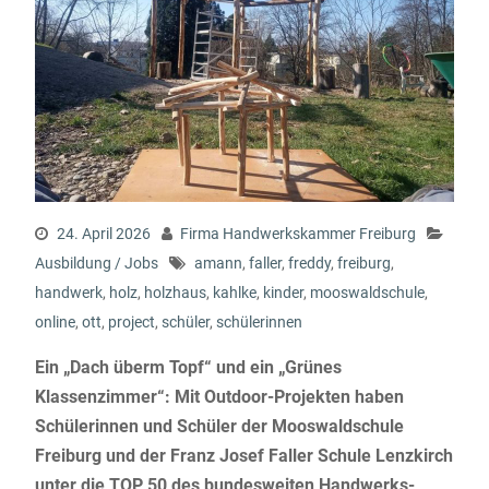
24. April 2026
Firma Handwerkskammer Freiburg
Ausbildung / Jobs
amann
,
faller
,
freddy
,
freiburg
,
handwerk
,
holz
,
holzhaus
,
kahlke
,
kinder
,
mooswaldschule
,
online
,
ott
,
project
,
schüler
,
schülerinnen
Ein „Dach überm Topf“ und ein „Grünes
Klassenzimmer“: Mit Outdoor-Projekten haben
Schülerinnen und Schüler der Mooswaldschule
Freiburg und der Franz Josef Faller Schule
Lenzkirch
unter die TOP 50 des bundesweiten Handwerks-