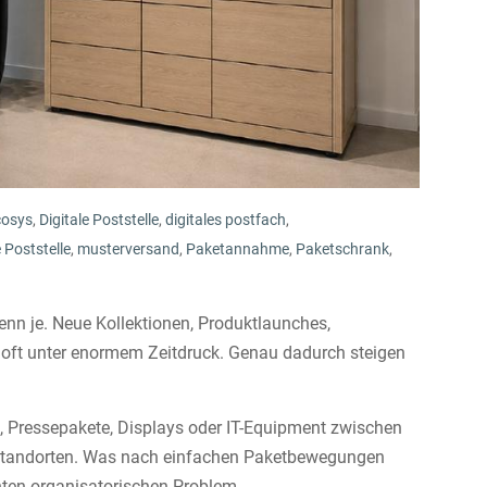
cosys
,
Digitale Poststelle
,
digitales postfach
,
 Poststelle
,
musterversand
,
Paketannahme
,
Paketschrank
,
n je. Neue Kollektionen, Produktlaunches,
oft unter enormem Zeitdruck. Genau dadurch steigen
, Pressepakete, Displays oder IT-Equipment zwischen
 Standorten. Was nach einfachen Paketbewegungen
chten organisatorischen Problem.