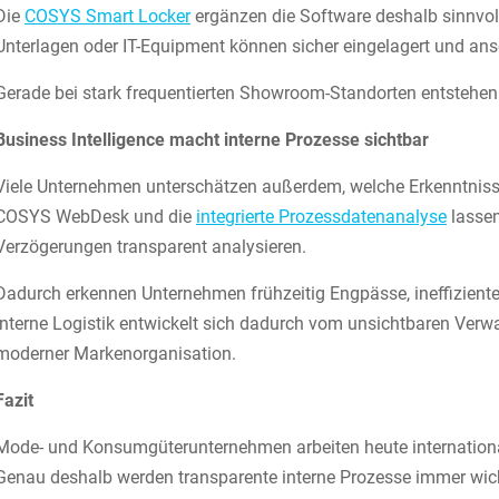
Die
COSYS Smart Locker
ergänzen die Software deshalb sinnvoll
Unterlagen oder IT-Equipment können sicher eingelagert und an
Gerade bei stark frequentierten Showroom-Standorten entstehen d
Business Intelligence macht interne Prozesse sichtbar
Viele Unternehmen unterschätzen außerdem, welche Erkenntnisse 
COSYS WebDesk und die
integrierte Prozessdatenanalyse
lassen
Verzögerungen transparent analysieren.
Dadurch erkennen Unternehmen frühzeitig Engpässe, ineffiziente
interne Logistik entwickelt sich dadurch vom unsichtbaren Verw
moderner Markenorganisation.
Fazit
Mode- und Konsumgüterunternehmen arbeiten heute international
Genau deshalb werden transparente interne Prozesse immer wich