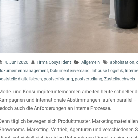
4. Juni 2026
Firma Cosys Ident
Allgemein
abholstation
,
dokumentenmanagement
,
Dokumentenversand
,
Inhouse Logistik
,
Interne
poststelle digitalisieren
,
postverfolgung
,
postverteilung
,
Zustellnachweis
Mode- und Konsumgüterunternehmen arbeiten heute schneller den
Kampagnen und internationale Abstimmungen laufen parallel – 
jedoch auch die Anforderungen an interne Prozesse.
Denn täglich bewegen sich Produktmuster, Marketingmaterialien
Showrooms, Marketing, Vertrieb, Agenturen und verschiedenen
klingt, entwickelt sich in vielen Unternehmen längst zu einem e