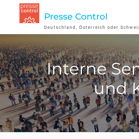
Skip
to
Presse Control
content
Deutschland, Österreich oder Schwei
Interne Se
und 