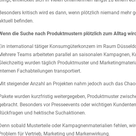
Besonders kritisch wird es dann, wenn plötzlich niemand mehr g
aktuell befinden.
Wenn die Suche nach Produktmustern plötzlich zum Alltag wir
Ein international tätiger Konsumgüterkonzern im Raum Düsseldor
Mehrere Teams arbeiteten parallel an saisonalen Kampagnen, K
Gleichzeitig wurden täglich Produktmuster und Marketingmater
internen Fachabteilungen transportiert.
Mit steigender Anzahl an Projekten nahm jedoch auch das Chao
Pakete wurden kurzfristig weitergegeben, Produktmuster zwische
gebracht. Besonders vor Presseevents oder wichtigen Kundente
Rückfragen und hektische Suchaktionen.
Denn sobald Musterteile oder Kampagnenmaterialien fehlen, wird
Problem für Vertrieb, Marketing und Markenwirkung.