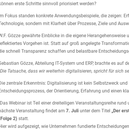
können erste Schritte sinnvoll priorisiert werden?
Im Fokus standen konkrete Anwendungsbeispiele, die zeigen: Erfo
Technologie, sondern mit Klarheit über Prozesse, Ziele und Aus
W.F. Gözze gewährte Einblicke in die eigene Herangehensweise un
reflektiertes Vorgehen ist. Statt auf groß angelegte Transform
die schnell Transparenz schaffen und belastbare Entscheidungs
Sebastian Gözze, Abteilung IT-System und ERP, brachte es auf d
„Die Tatsache, dass wir weiterhin digitalisieren, spricht für sich se
Die zentrale Erkenntnis: Digitalisierung ist kein Selbstzweck und
Entscheidungsprozess, der Orientierung, Erfahrung und einen kla
Das Webinar ist Teil einer dreiteiligen Veranstaltungsreihe rund u
nächste Veranstaltung findet am
7. Juli
unter dem Titel
„Der ers
(Folge 2)
statt.
Hier wird aufgezeigt, wie Unternehmen fundierte Entscheidungen t