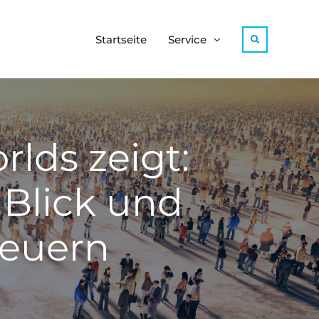
Startseite
Service
Search
lds zeigt:
 Blick und
teuern