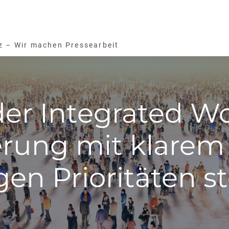
z – Wir machen Pressearbeit
er Integrated Wor
ierung mit klarem
igen Prioritäten s