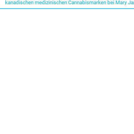
post:
kanadischen medizinischen Cannabismarken bei Mary Ja