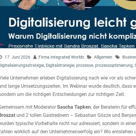
17. Juni 2026
Firma Integrated Worlds
Allgemein
Busine
Digitalisierungsstrategie
,
Digitalstrategie
,
prozesse
,
prozessoptimierung
,
Viele Unternehmen erleben Digitalisierung nach wie vor als schwe
und lange Umsetzungszeiten. Im Webinar wurde deutlich, dass
sondern um die richtigen Entscheidungen zur richtigen Zeit.
Gemeinsam mit Moderator
Sascha Tapken
, der Beraterin für e
Broszat
und 2 tollen Gastrednern – Sebastian Gözze und Benja
wurden typische Vorbehalte nicht nur adressiert, sondern in eine
zahlen wirklich auf den Unternehmenserfolg ein? Wo entstehen 