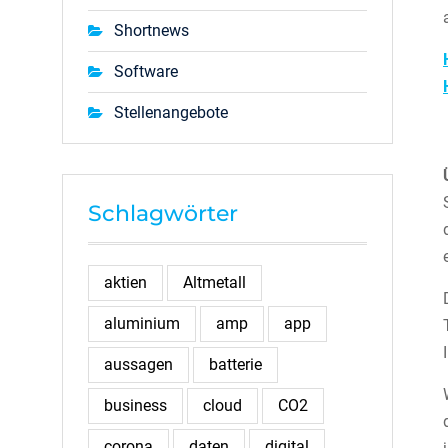
Shortnews
Software
Stellenangebote
Schlagwörter
aktien
Altmetall
aluminium
amp
app
aussagen
batterie
business
cloud
CO2
corona
daten
digital