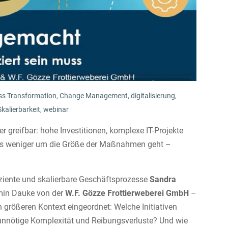
ss Transformation
,
Change Management
,
digitalisierung
,
Skalierbarkeit
,
webinar
r greifbar: hohe Investitionen, komplexe IT-Projekte
 es weniger um die Größe der Maßnahmen geht –
ffiziente und skalierbare Geschäftsprozesse
Sandra
min Dauke von der
W.F. Gözze Frottierweberei GmbH
–
n größeren Kontext eingeordnet: Welche Initiativen
unnötige Komplexität und Reibungsverluste? Und wie