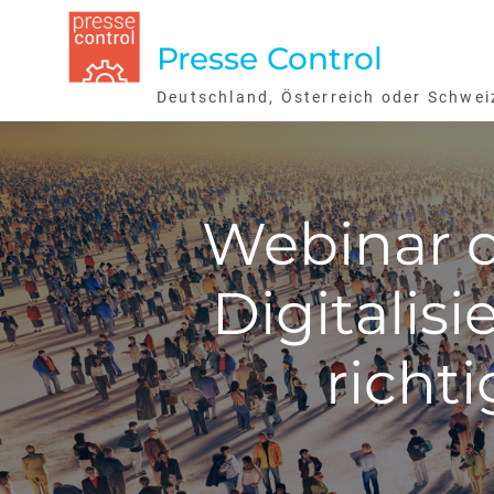
Skip
to
Presse Control
content
Deutschland, Österreich oder Schwei
Webinar d
Digitalis
richt