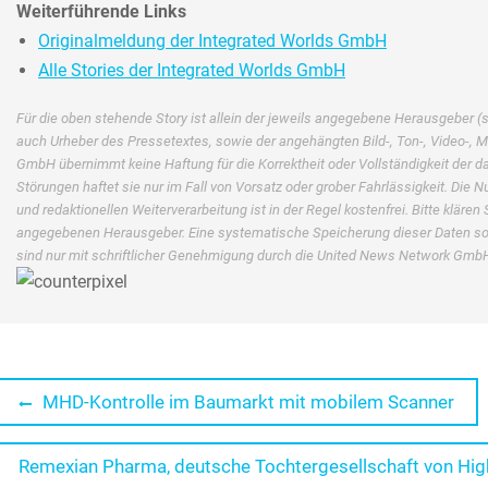
Weiterführende Links
Originalmeldung der Integrated Worlds GmbH
Alle Stories der Integrated Worlds GmbH
Für die oben stehende Story ist allein der jeweils angegebene Herausgeber (si
auch Urheber des Pressetextes, sowie der angehängten Bild-, Ton-, Video-, 
GmbH übernimmt keine Haftung für die Korrektheit oder Vollständigkeit der 
Störungen haftet sie nur im Fall von Vorsatz oder grober Fahrlässigkeit. Die N
und redaktionellen Weiterverarbeitung ist in der Regel kostenfrei. Bitte klär
angegebenen Herausgeber. Eine systematische Speicherung dieser Daten s
sind nur mit schriftlicher Genehmigung durch die United News Network GmbH
Beitragsnavigation
Previous
MHD-Kontrolle im Baumarkt mit mobilem Scanner
post:
Next
Remexian Pharma, deutsche Tochtergesellschaft von High 