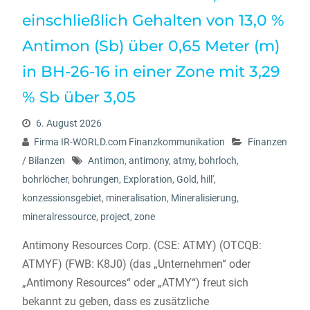
einschließlich Gehalten von 13,0 %
Antimon (Sb) über 0,65 Meter (m)
in BH-26-16 in einer Zone mit 3,29
% Sb über 3,05
6. August 2026
Firma IR-WORLD.com Finanzkommunikation
Finanzen
/ Bilanzen
Antimon
,
antimony
,
atmy
,
bohrloch
,
bohrlöcher
,
bohrungen
,
Exploration
,
Gold
,
hill'
,
konzessionsgebiet
,
mineralisation
,
Mineralisierung
,
mineralressource
,
project
,
zone
Antimony Resources Corp. (CSE: ATMY) (OTCQB:
ATMYF) (FWB: K8J0) (das „Unternehmen“ oder
„Antimony Resources“ oder „ATMY“) freut sich
bekannt zu geben, dass es zusätzliche