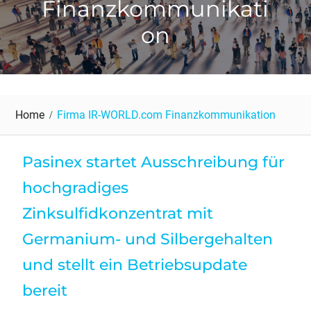
Finanzkommunikati
on
Home
Firma IR-WORLD.com Finanzkommunikation
Pasinex startet Ausschreibung für
hochgradiges
Zinksulfidkonzentrat mit
Germanium- und Silbergehalten
und stellt ein Betriebsupdate
bereit