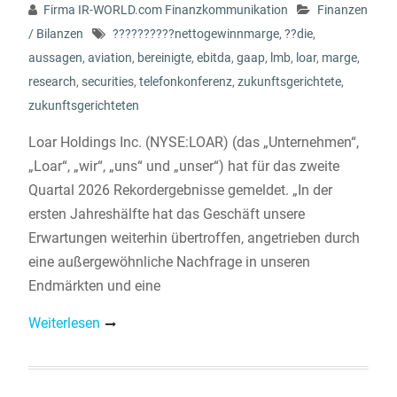
Firma IR-WORLD.com Finanzkommunikation
Finanzen
/ Bilanzen
??????????nettogewinnmarge
,
??die
,
aussagen
,
aviation
,
bereinigte
,
ebitda
,
gaap
,
lmb
,
loar
,
marge
,
research
,
securities
,
telefonkonferenz
,
zukunftsgerichtete
,
zukunftsgerichteten
Loar Holdings Inc. (NYSE:LOAR) (das „Unternehmen“,
„Loar“, „wir“, „uns“ und „unser“) hat für das zweite
Quartal 2026 Rekordergebnisse gemeldet. „In der
ersten Jahreshälfte hat das Geschäft unsere
Erwartungen weiterhin übertroffen, angetrieben durch
eine außergewöhnliche Nachfrage in unseren
Endmärkten und eine
Weiterlesen