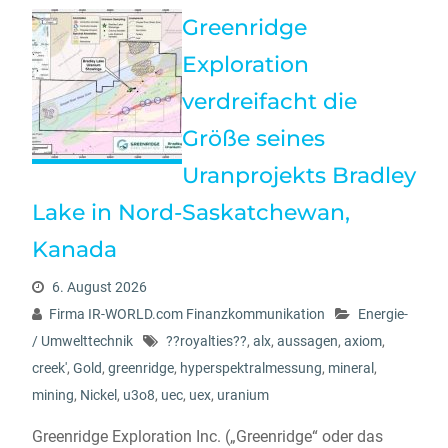
Greenridge
Exploration
verdreifacht die
Größe seines
Uranprojekts Bradley
Lake in Nord-Saskatchewan,
Kanada
6. August 2026
Firma IR-WORLD.com Finanzkommunikation
Energie-
/ Umwelttechnik
??royalties??
,
alx
,
aussagen
,
axiom
,
creek'
,
Gold
,
greenridge
,
hyperspektralmessung
,
mineral
,
mining
,
Nickel
,
u3o8
,
uec
,
uex
,
uranium
Greenridge Exploration Inc. („Greenridge“ oder das