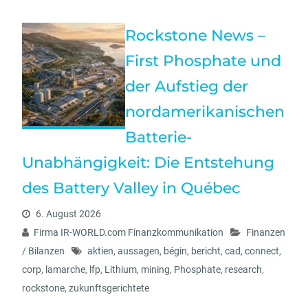
Rockstone News –
First Phosphate und
der Aufstieg der
nordamerikanischen
Batterie-
Unabhängigkeit: Die Entstehung
des Battery Valley in Québec
6. August 2026
Firma IR-WORLD.com Finanzkommunikation
Finanzen
/ Bilanzen
aktien
,
aussagen
,
bégin
,
bericht
,
cad
,
connect
,
corp
,
lamarche
,
lfp
,
Lithium
,
mining
,
Phosphate
,
research
,
rockstone
,
zukunftsgerichtete