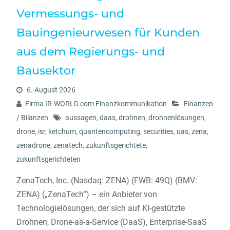
Vermessungs- und
Bauingenieurwesen für Kunden
aus dem Regierungs- und
Bausektor
6. August 2026
Firma IR-WORLD.com Finanzkommunikation
Finanzen
/ Bilanzen
aussagen
,
daas
,
drohnen
,
drohnenlösungen
,
drone
,
isr
,
ketchum
,
quantencomputing
,
securities
,
uas
,
zena
,
zenadrone
,
zenatech
,
zukunftsgerichtete
,
zukunftsgerichteten
ZenaTech, Inc. (Nasdaq: ZENA) (FWB: 49Q) (BMV:
ZENA) („ZenaTech“) – ein Anbieter von
Technologielösungen, der sich auf KI-gestützte
Drohnen, Drone-as-a-Service (DaaS), Enterprise-SaaS