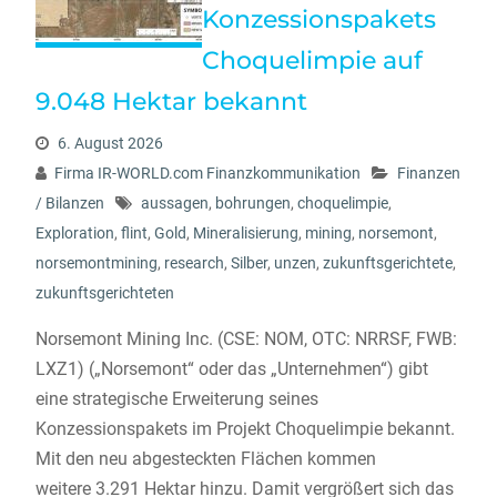
Konzessionspakets
Choquelimpie auf
9.048 Hektar bekannt
6. August 2026
Firma IR-WORLD.com Finanzkommunikation
Finanzen
/ Bilanzen
aussagen
,
bohrungen
,
choquelimpie
,
Exploration
,
flint
,
Gold
,
Mineralisierung
,
mining
,
norsemont
,
norsemontmining
,
research
,
Silber
,
unzen
,
zukunftsgerichtete
,
zukunftsgerichteten
Norsemont Mining Inc. (CSE: NOM, OTC: NRRSF, FWB:
LXZ1) („Norsemont“ oder das „Unternehmen“) gibt
eine strategische Erweiterung seines
Konzessionspakets im Projekt Choquelimpie bekannt.
Mit den neu abgesteckten Flächen kommen
weitere 3.291 Hektar hinzu. Damit vergrößert sich das