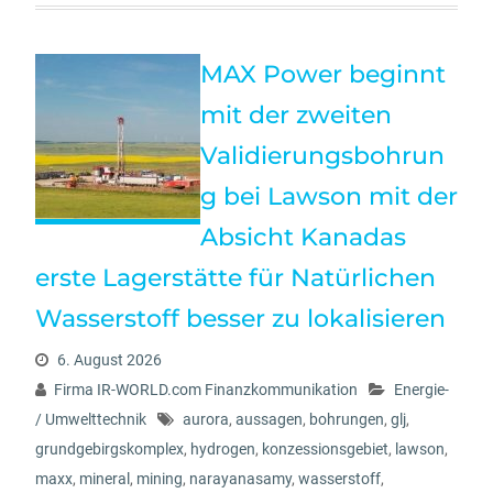
MAX Power beginnt
mit der zweiten
Validierungsbohrun
g bei Lawson mit der
Absicht Kanadas
erste Lagerstätte für Natürlichen
Wasserstoff besser zu lokalisieren
6. August 2026
Firma IR-WORLD.com Finanzkommunikation
Energie-
/ Umwelttechnik
aurora
,
aussagen
,
bohrungen
,
glj
,
grundgebirgskomplex
,
hydrogen
,
konzessionsgebiet
,
lawson
,
maxx
,
mineral
,
mining
,
narayanasamy
,
wasserstoff
,