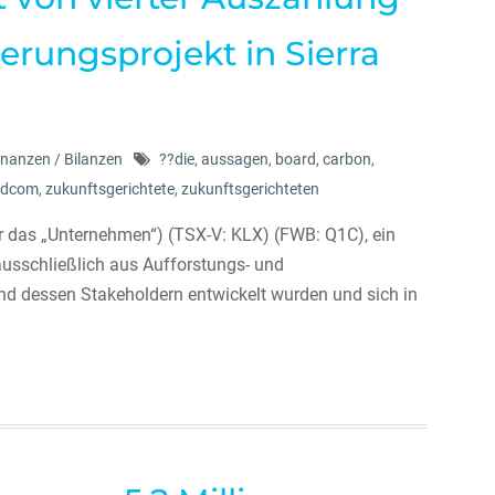
erungsprojekt in Sierra
inanzen / Bilanzen
??die
,
aussagen
,
board
,
carbon
,
ldcom
,
zukunftsgerichtete
,
zukunftsgerichteten
r das „Unternehmen“) (TSX-V: KLX) (FWB: Q1C), ein
ausschließlich aus Aufforstungs- und
d dessen Stakeholdern entwickelt wurden und sich in