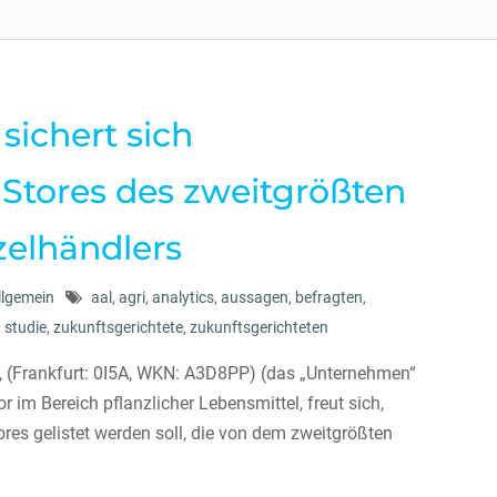
ichert sich
 Stores des zweitgrößten
zelhändlers
llgemein
aal
,
agri
,
analytics
,
aussagen
,
befragten
,
,
studie
,
zukunftsgerichtete
,
zukunftsgerichteten
(Frankfurt: 0I5A, WKN: A3D8PP) (das „Unternehmen“
 im Bereich pflanzlicher Lebensmittel, freut sich,
res gelistet werden soll, die von dem zweitgrößten