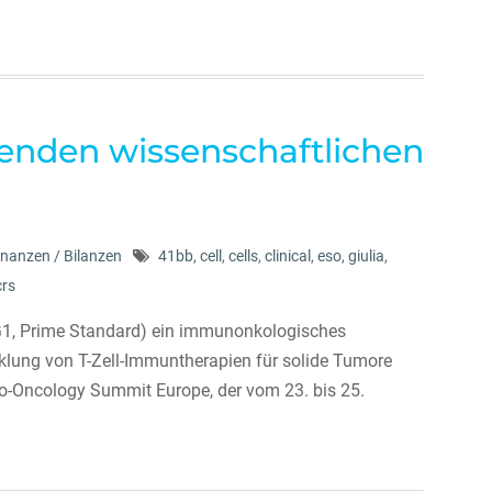
genden wissenschaftlichen
inanzen / Bilanzen
41bb
,
cell
,
cells
,
clinical
,
eso
,
giulia
,
crs
1, Prime Standard) ein immunonkologisches
klung von T-Zell-Immuntherapien für solide Tumore
o-Oncology Summit Europe, der vom 23. bis 25.