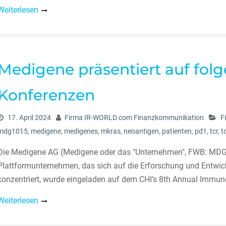
Weiterlesen
Medigene präsentiert auf fol
Konferenzen
17. April 2024
Firma IR-WORLD.com Finanzkommunikation
F
mdg1015
,
medigene
,
medigenes
,
mkras
,
neoantigen
,
patienten
,
pd1
,
tcr
,
t
Die Medigene AG (Medigene oder das "Unternehmen", FWB: MDG
Plattformunternehmen, das sich auf die Erforschung und Entwic
konzentriert, wurde eingeladen auf dem CHI’s 8th Annual Immun
Weiterlesen