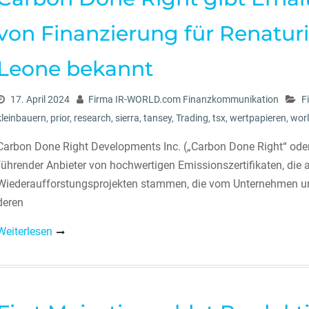
von Finanzierung für Renaturi
Leone bekannt
17. April 2024
Firma IR-WORLD.com Finanzkommunikation
F
kleinbauern
,
prior
,
research
,
sierra
,
tansey
,
Trading
,
tsx
,
wertpapieren
,
wor
Carbon Done Right Developments Inc. („Carbon Done Right“ ode
führender Anbieter von hochwertigen Emissionszertifikaten, die 
Wiederaufforstungsprojekten stammen, die vom Unternehmen un
deren
Weiterlesen