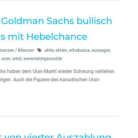
: Goldman Sachs bullisch
ls mit Hebelchance
inanzen / Bilanzen
aktie
,
aktien
,
athabasca
,
aussagen
,
,
uran
,
wind
,
wwwminingscoutde
achs haben dem Uran-Markt wieder Schwung verliehen.
teigen. Auch die Papiere des kanadischen Uran-
t von vierter Auszahlung