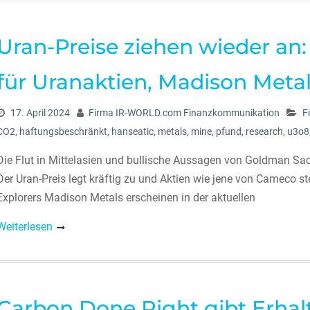
Uran-Preise ziehen wieder an
für Uranaktien, Madison Meta
17. April 2024
Firma IR-WORLD.com Finanzkommunikation
F
CO2
,
haftungsbeschränkt
,
hanseatic
,
metals
,
mine
,
pfund
,
research
,
u3o8
Die Flut in Mittelasien und bullische Aussagen von Goldman S
Der Uran-Preis legt kräftig zu und Aktien wie jene von Cameco s
Explorers Madison Metals erscheinen in der aktuellen
Weiterlesen
Carbon Done Right gibt Erhal