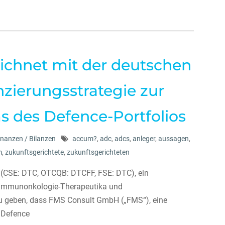
ichnet mit der deutschen
zierungsstrategie zur
 des Defence-Portfolios
inanzen / Bilanzen
accum?
,
adc
,
adcs
,
anleger
,
aussagen
,
m
,
zukunftsgerichtete
,
zukunftsgerichteten
, (CSE: DTC, OTCQB: DTCFF, FSE: DTC), ein
 Immunonkologie-Therapeutika und
 zu geben, dass FMS Consult GmbH („FMS“), eine
 Defence