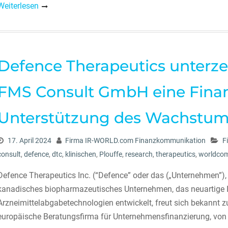
Weiterlesen
Defence Therapeutics unterze
FMS Consult GmbH eine Finan
Unterstützung des Wachstums
17. April 2024
Firma IR-WORLD.com Finanzkommunikation
F
consult
,
defence
,
dtc
,
klinischen
,
Plouffe
,
research
,
therapeutics
,
worldco
Defence Therapeutics Inc. (“Defence” oder das („Unternehmen”)
kanadisches biopharmazeutisches Unternehmen, das neuartige
Arzneimittelabgabetechnologien entwickelt, freut sich bekannt
europäische Beratungsfirma für Unternehmensfinanzierung, von