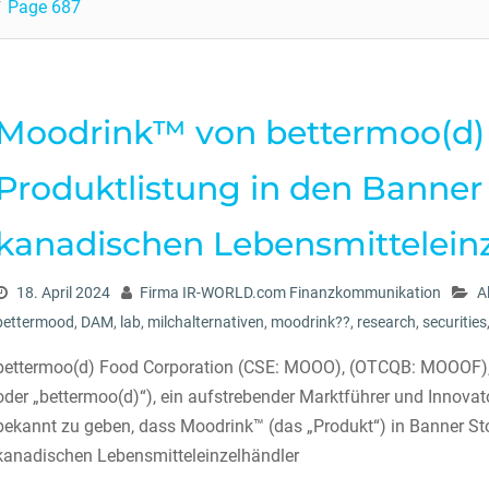
Page 687
Moodrink™ von bettermoo(d) s
Produktlistung in den Banner
kanadischen Lebensmittelein
18. April 2024
Firma IR-WORLD.com Finanzkommunikation
A
bettermood
,
DAM
,
lab
,
milchalternativen
,
moodrink??
,
research
,
securities
bettermoo(d) Food Corporation (CSE: MOOO), (OTCQB: MOOOF), 
oder „bettermoo(d)“), ein aufstrebender Marktführer und Innovator
bekannt zu geben, dass Moodrink™ (das „Produkt“) in Banner Sto
kanadischen Lebensmitteleinzelhändler