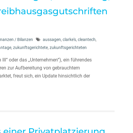
reibhausgasgutschriften
inanzen / Bilanzen
aussagen
,
clarke's
,
cleantech
,
antage
,
zukunftsgerichtete
,
zukunftsgerichteten
 III“ oder das „Unternehmen“), ein führendes
ren zur Aufbereitung von gebrauchtem
tet, freut sich, ein Update hinsichtlich der
 einer Privatplatzierung