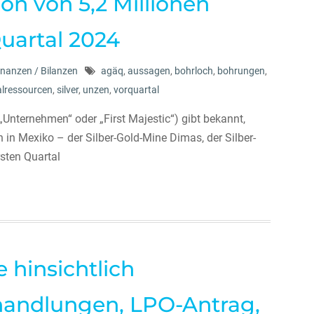
on von 5,2 Millionen
Quartal 2024
inanzen / Bilanzen
agäq
,
aussagen
,
bohrloch
,
bohrungen
,
alressourcen
,
silver
,
unzen
,
vorquartal
Unternehmen“ oder „First Majestic“) gibt bekannt,
in Mexiko – der Silber-Gold-Mine Dimas, der Silber-
sten Quartal
e hinsichtlich
handlungen, LPO-Antrag,