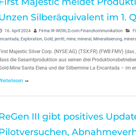
First Majestic meldet Produkti
Unzen Silberäquivalent im 1. 
16. April 2024
Firma IR-WORLD.com Finanzkommunikation
F
encantada
,
Exploration
,
Gold
,
jerritt
,
mine
,
mineral
,
Mineralisierung
,
miner
First Majestic Silver Corp. (NYSE:AG) (TSX:FR) (FWB:FMV) (das „
dass die Gesamtproduktion aus seinen drei Produktionsbetrieben 
Gold-Mine Santa Elena und der Silbermine La Encantada – im er
Weiterlesen
ReGen III gibt positives Updat
Pilotversuchen, Abnahmever