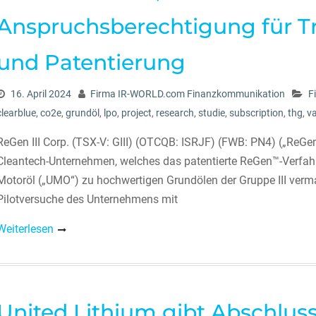
Anspruchsberechtigung für T
und Patentierung
16. April 2024
Firma IR-WORLD.com Finanzkommunikation
F
clearblue
,
co2e
,
grundöl
,
lpo
,
project
,
research
,
studie
,
subscription
,
thg
,
v
ReGen III Corp. (TSX-V: GIII) (OTCQB: ISRJF) (FWB: PN4) („ReGen
Cleantech-Unternehmen, welches das patentierte ReGen™-Verfah
Motoröl („UMO“) zu hochwertigen Grundölen der Gruppe III vermark
Pilotversuche des Unternehmens mit
Weiterlesen
United Lithium gibt Abschluss