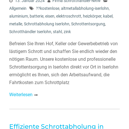
13. Januar 2024
Firma Schrotthändler-NRW
Allgemein
??kostenlose
,
altmetallabholung-iserlohn
,
aluminium
,
batterie
,
eisen
,
elektroschrott
,
heizkörper
,
kabel
,
metalle
,
Schrottabholung Iserlohn
,
Schrottentsorgung
,
Schrotthändler Iserlohn
,
stahl
,
zink
Befreien Sie Ihren Hof, Keller oder Gewerbebetrieb von
lästigem Schrott und schaffen Sie endlich wieder den
nötigen Raum. Unsere kostenlose und professionelle
Schrottentsorgung in Iserlohn direkt vor Ort in Iserlohn
ermöglicht es Ihnen, sich den Arbeitsaufwand, die
Fahrtkosten zum Schrottplatz
Weiterlesen
Effiziente Schrottabholung in