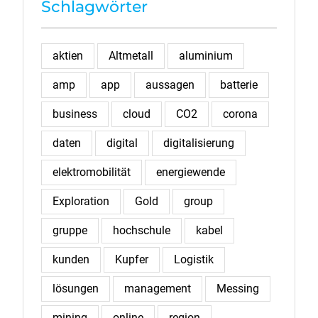
Schlagwörter
aktien
Altmetall
aluminium
amp
app
aussagen
batterie
business
cloud
CO2
corona
daten
digital
digitalisierung
elektromobilität
energiewende
Exploration
Gold
group
gruppe
hochschule
kabel
kunden
Kupfer
Logistik
lösungen
management
Messing
mining
online
region