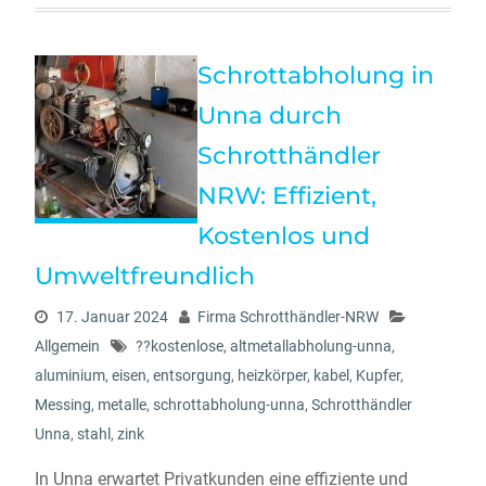
Schrottabholung in
Unna durch
Schrotthändler
NRW: Effizient,
Kostenlos und
Umweltfreundlich
17. Januar 2024
Firma Schrotthändler-NRW
Allgemein
??kostenlose
,
altmetallabholung-unna
,
aluminium
,
eisen
,
entsorgung
,
heizkörper
,
kabel
,
Kupfer
,
Messing
,
metalle
,
schrottabholung-unna
,
Schrotthändler
Unna
,
stahl
,
zink
In Unna erwartet Privatkunden eine effiziente und