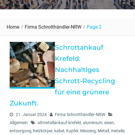
Home
Firma Schrotthändler-NRW
Page 2
Schrottankauf
Krefeld:
Nachhaltiges
Schrott-Recycling
für eine grünere
Zukunft.
21. Januar 2024
Firma Schrotthändler-NRW
Allgemein
altmetallankauf-krefeld
,
aluminium
,
eisen
,
entsorgung
,
heizkörper
,
kabel
,
Kupfer
,
Messing
,
Metall
,
metalle
,