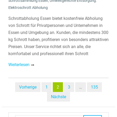
Schrottsammlung Essen
,
Umweltgerechte Entsorgung.
Elektroschrott Abholung
Schrottabholung Essen bietet kostenfreie Abholung
von Schrott für Privatpersonen und Unternehmen in
Essen und Umgebung an. Kunden, die mindestens 300
kg Schrott haben, profitieren von besonders attraktiven
Preisen. Unser Service richtet sich an alle, die
komfortabel und professionell ihren Schrott
Weiterlesen
Beitragsnavigation
Vorherige
1
2
3
…
135
Nächste