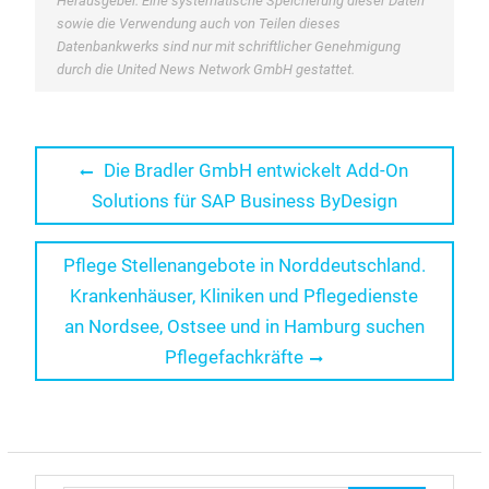
Herausgeber. Eine systematische Speicherung dieser Daten
sowie die Verwendung auch von Teilen dieses
Datenbankwerks sind nur mit schriftlicher Genehmigung
durch die United News Network GmbH gestattet.
Beitragsnavigation
Previous
Die Bradler GmbH entwickelt Add-On
post:
Solutions für SAP Business ByDesign
Next
Pflege Stellenangebote in Norddeutschland.
post:
Krankenhäuser, Kliniken und Pflegedienste
an Nordsee, Ostsee und in Hamburg suchen
Pflegefachkräfte