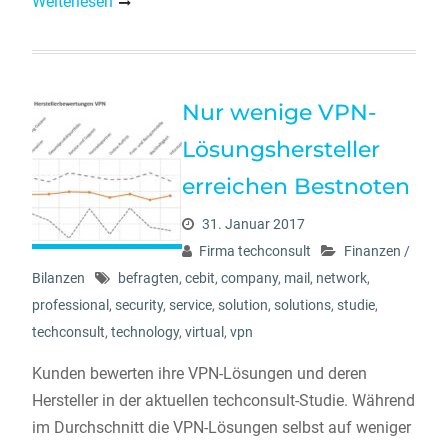
Weiterlesen
Nur wenige VPN-
Lösungshersteller
erreichen Bestnoten
31. Januar 2017
Firma techconsult
Finanzen /
Bilanzen
befragten
,
cebit
,
company
,
mail
,
network
,
professional
,
security
,
service
,
solution
,
solutions
,
studie
,
techconsult
,
technology
,
virtual
,
vpn
Kunden bewerten ihre VPN-Lösungen und deren
Hersteller in der aktuellen techconsult-Studie. Während
im Durchschnitt die VPN-Lösungen selbst auf weniger