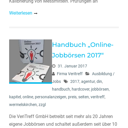
Kalibrierung von Messmitteln. Prüfungen an
Weiterlesen
Handbuch „Online-
Jobbörsen 2017“
31. Januar 2017
Firma Veritreff
Ausbildung /
Jobs
2017
,
agentur
,
din
,
handbuch
,
hardcover
,
jobbörsen
,
kapitel
,
online
,
personalanzeigen
,
preis
,
seiten
,
veritreff
,
wermelskirchen
,
zzgl
Die VeriTreff GmbH betreibt seit mehr als 20 Jahren
eigene Jobbörsen und schaltet außerdem seit über 10