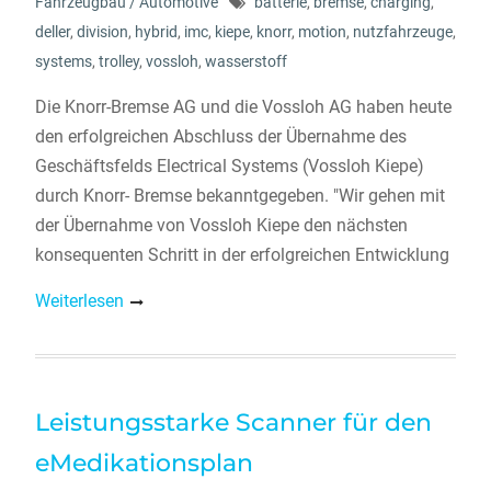
Fahrzeugbau / Automotive
batterie
,
bremse
,
charging
,
deller
,
division
,
hybrid
,
imc
,
kiepe
,
knorr
,
motion
,
nutzfahrzeuge
,
systems
,
trolley
,
vossloh
,
wasserstoff
Die Knorr-Bremse AG und die Vossloh AG haben heute
den erfolgreichen Abschluss der Übernahme des
Geschäftsfelds Electrical Systems (Vossloh Kiepe)
durch Knorr- Bremse bekanntgegeben. "Wir gehen mit
der Übernahme von Vossloh Kiepe den nächsten
konsequenten Schritt in der erfolgreichen Entwicklung
Weiterlesen
Leistungsstarke Scanner für den
eMedikationsplan