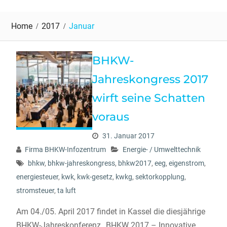
Home
2017
Januar
BHKW-
Jahreskongress 2017
wirft seine Schatten
voraus
31. Januar 2017
Firma BHKW-Infozentrum
Energie- / Umwelttechnik
bhkw
,
bhkw-jahreskongress
,
bhkw2017
,
eeg
,
eigenstrom
,
energiesteuer
,
kwk
,
kwk-gesetz
,
kwkg
,
sektorkopplung
,
stromsteuer
,
ta luft
Am 04./05. April 2017 findet in Kassel die diesjährige
BHKW-Jahreskonferenz „BHKW 2017 – Innovative