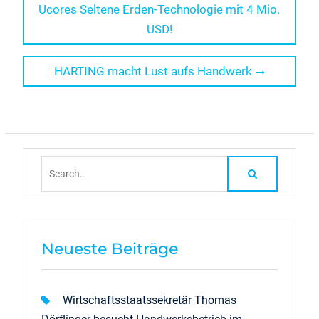
post:
Ucores Seltene Erden-Technologie mit 4 Mio.
USD!
Next
HARTING macht Lust aufs Handwerk
post:
Search
for:
Neueste Beiträge
Wirtschaftsstaatssekretär Thomas