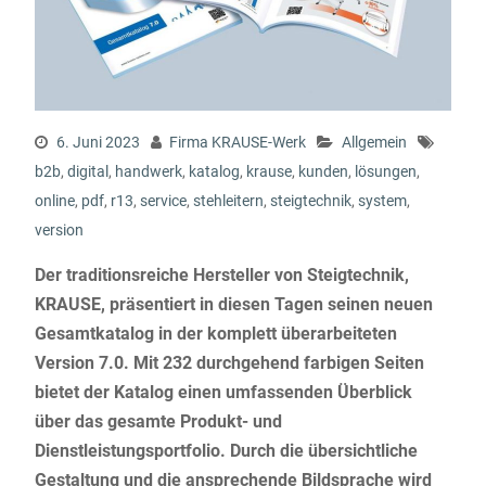
6. Juni 2023
Firma KRAUSE-Werk
Allgemein
b2b
,
digital
,
handwerk
,
katalog
,
krause
,
kunden
,
lösungen
,
online
,
pdf
,
r13
,
service
,
stehleitern
,
steigtechnik
,
system
,
version
Der traditionsreiche Hersteller von Steigtechnik,
KRAUSE, präsentiert in diesen Tagen seinen neuen
Gesamtkatalog in der komplett überarbeiteten
Version 7.0. Mit 232 durchgehend farbigen Seiten
bietet der Katalog einen umfassenden Überblick
über das gesamte Produkt- und
Dienstleistungsportfolio. Durch die übersichtliche
Gestaltung und die ansprechende Bildsprache wird