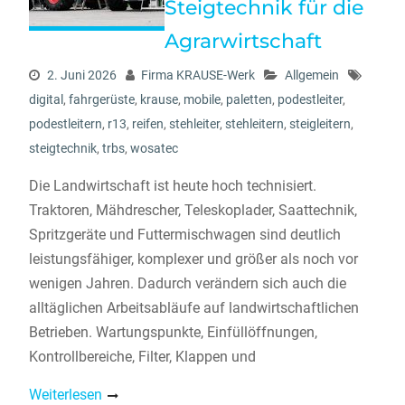
Steigtechnik für die
Agrarwirtschaft
2. Juni 2026
Firma KRAUSE-Werk
Allgemein
digital
,
fahrgerüste
,
krause
,
mobile
,
paletten
,
podestleiter
,
podestleitern
,
r13
,
reifen
,
stehleiter
,
stehleitern
,
steigleitern
,
steigtechnik
,
trbs
,
wosatec
Die Landwirtschaft ist heute hoch technisiert.
Traktoren, Mähdrescher, Teleskoplader, Saattechnik,
Spritzgeräte und Futtermischwagen sind deutlich
leistungsfähiger, komplexer und größer als noch vor
wenigen Jahren. Dadurch verändern sich auch die
alltäglichen Arbeitsabläufe auf landwirtschaftlichen
Betrieben. Wartungspunkte, Einfüllöffnungen,
Kontrollbereiche, Filter, Klappen und
Weiterlesen