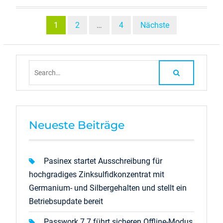
Beitragsnavigation
1
2
…
4
Nächste
Search
for:
Neueste Beiträge
Pasinex startet Ausschreibung für
hochgradiges Zinksulfidkonzentrat mit
Germanium- und Silbergehalten und stellt ein
Betriebsupdate bereit
Passwork 7.7 führt sicheren Offline-Modus