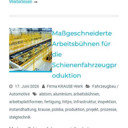
Weiterlesen
Maßgeschneiderte
Arbeitsbühnen für
die
Schienenfahrzeugpr
oduktion
17. Juni 2026
Firma KRAUSE-Werk
Fahrzeugbau /
Automotive
alstom
,
aluminium
,
arbeitsbühnen
,
arbeitsplattformen
,
fertigung
,
https
,
Infrastruktur
,
inspektion
,
instandhaltung
,
krause
,
polska
,
produktion
,
projekt
,
prozesse
,
steigtechnik