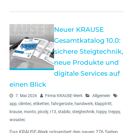
Neuer KRAUSE
Gesamtkatalog 10.0:
sichere Steigtechnik,
neue Produkte und
digitale Services auf
einen Blick
7. Mai 2026
Firma KRAUSE-Werk
Allgemein
app
,
climtec
,
etiketten
,
fahrgerüste
,
handwerk
,
klapptritt
,
krause
,
monto
,
picoly
,
r13
,
stabilo
,
steigtechnik
,
toppy
,
treppy
,
wosatec
Das KRAUSE-Werk präsentiert den neuen 276 Seiten