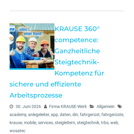
KRAUSE 360°
competence:
Ganzheitliche
Steigtechnik-
Kompetenz für
sichere und effiziente
Arbeitsprozesse
30. Juni 2026
Firma KRAUSE-Werk
Allgemein
academy
,
anlegeleiter
,
app
,
daten
,
din
,
fahrgerüst
,
fahrgerüste
,
krause
,
mobile
,
services
,
steigleitern
,
steigtechnik
,
trbs
,
web
,
wosatec