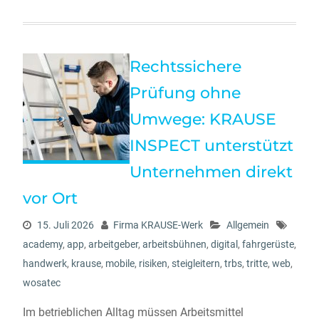
Rechtssichere
Prüfung ohne
Umwege: KRAUSE
INSPECT unterstützt
Unternehmen direkt
vor Ort
15. Juli 2026
Firma KRAUSE-Werk
Allgemein
academy
,
app
,
arbeitgeber
,
arbeitsbühnen
,
digital
,
fahrgerüste
,
handwerk
,
krause
,
mobile
,
risiken
,
steigleitern
,
trbs
,
tritte
,
web
,
wosatec
Im betrieblichen Alltag müssen Arbeitsmittel