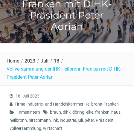
Franken mit DIHK-
Präsident Peter
Adrian
Home
2023
Juli
18
Vollversammlung der IHK Heilbronn-Franken mit DIHK-
Präsident Peter Adrian
18. Juli 2023
Firma Industrie- und Handelskammer Heilbronn-Franken
Firmenintern
braun
,
dihk
,
döring
,
elke
,
franken
,
haus
,
heilbronn
,
hirschmann
,
ihk
,
industrie
,
juli
,
péter
,
Präsident
,
vollversammlung
,
wirtschaft