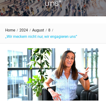
uns“
Home
2024
August
8
„Wir meckern nicht nur, wir engagieren uns“