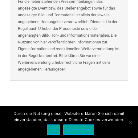
Für die nebenstehenden Pressemitteilungen, das
angezeigte Event bzw. das Stellenangebot sowie für das
angezeigte Bild- und Tonmaterial ist allein der jeweils
angegebene Herausgeber verantwortlich. Dieser ist in der
Regel auch Urheber der Pressetexte sowie der
angehängten Bild-, Ton- und Informationsmaterialien. Die
Nutzung von hier veröffentlichten Informationen zur
Eigeninformation und redaktionellen Weiterverarbeitung ist
in der Regel kostenfrei. Bitte klären Sie vor einer
Weiterverwendung urheberrechtliche Fragen mit dem
angegebenen Herausgeber.
Durch die Nutzung dieser Website erklären Sie sich damit
einverstanden, dass unsere Dienste Cookies verwenden.
Alle Rechte vorbehalten | Presse-Control
OK
Weiterlesen