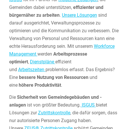
Gemeinden dabei unterstützen,
effizienter und
bürgernäher zu arbeiten
.
Unsere Lösungen
sind
darauf ausgerichtet, Verwaltungsprozesse zu
optimieren und die Kommunikation zu verbessern. Die
Verwaltung von Personal und Ressourcen kann eine
echte Herausforderung sein. Mit unserem
Workforce
Management
werden
Arbeitsprozesse
optimiert
,
Dienstpläne
effizient
und
Arbeitszeiten
problemlos erfasst. Das Ergebnis?
Eine
bessere Nutzung von Ressourcen
und
eine
höhere Produktivität
.
Die
Sicherheit von Gemeindegebäuden und -
anlagen
ist von größter Bedeutung.
ISGUS
bietet
Lösungen zur
Zutrittskontrolle
, die dafür sorgen, dass
nur autorisierte Personen Zugang haben.
Unsere
ZEUS® Zutrittskontrolle
schützt Gemeinden