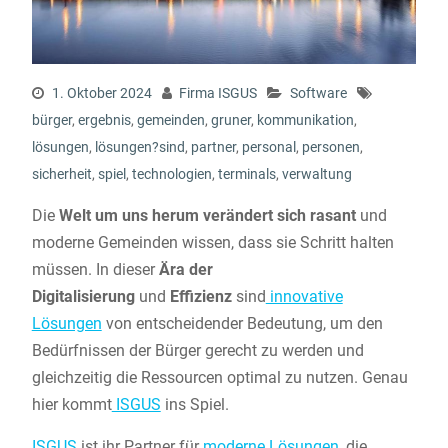
1. Oktober 2024
Firma ISGUS
Software
bürger
,
ergebnis
,
gemeinden
,
gruner
,
kommunikation
,
lösungen
,
lösungen?sind
,
partner
,
personal
,
personen
,
sicherheit
,
spiel
,
technologien
,
terminals
,
verwaltung
Die
Welt um uns herum verändert sich rasant
und
moderne Gemeinden wissen, dass sie Schritt halten
müssen. In dieser
Ära der
Digitalisierung
und
Effizienz
sind
innovative
Lösungen
von entscheidender Bedeutung, um den
Bedürfnissen der Bürger gerecht zu werden und
gleichzeitig die Ressourcen optimal zu nutzen. Genau
hier kommt
ISGUS
ins Spiel.
ISGUS
ist ihr Partner für
moderne Lösungen
, die