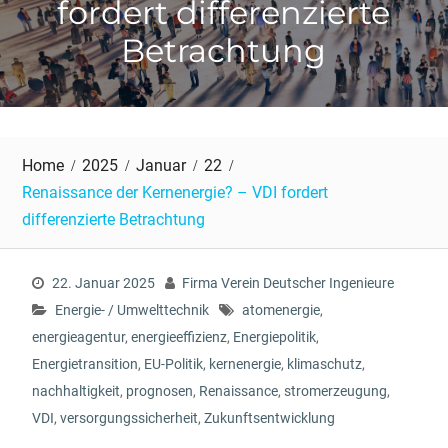
fordert differenzierte
Betrachtung
Home
2025
Januar
22
Renaissance der Kernenergie? – VDI fordert
differenzierte Betrachtung
22. Januar 2025
Firma Verein Deutscher Ingenieure
Energie- / Umwelttechnik
atomenergie
,
energieagentur
,
energieeffizienz
,
Energiepolitik
,
Energietransition
,
EU-Politik
,
kernenergie
,
klimaschutz
,
nachhaltigkeit
,
prognosen
,
Renaissance
,
stromerzeugung
,
VDI
,
versorgungssicherheit
,
Zukunftsentwicklung