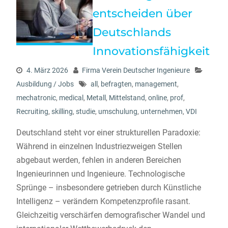
entscheiden über
Deutschlands
Innovationsfähigkeit
4. März 2026
Firma Verein Deutscher Ingenieure
Ausbildung / Jobs
all
,
befragten
,
management
,
mechatronic
,
medical
,
Metall
,
Mittelstand
,
online
,
prof
,
Recruiting
,
skilling
,
studie
,
umschulung
,
unternehmen
,
VDI
Deutschland steht vor einer strukturellen Paradoxie:
Während in einzelnen Industriezweigen Stellen
abgebaut werden, fehlen in anderen Bereichen
Ingenieurinnen und Ingenieure. Technologische
Sprünge – insbesondere getrieben durch Künstliche
Intelligenz – verändern Kompetenzprofile rasant.
Gleichzeitig verschärfen demografischer Wandel und