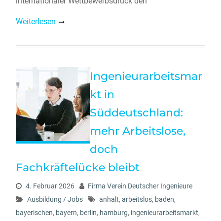
internationaler Wettbewerbsdruck den
Weiterlesen
Ingenieurarbeitsmar
kt in
Süddeutschland:
mehr Arbeitslose,
doch
Fachkräftelücke bleibt
4. Februar 2026
Firma Verein Deutscher Ingenieure
Ausbildung / Jobs
anhalt
,
arbeitslos
,
baden
,
bayerischen
,
bayern
,
berlin
,
hamburg
,
ingenieurarbeitsmarkt
,