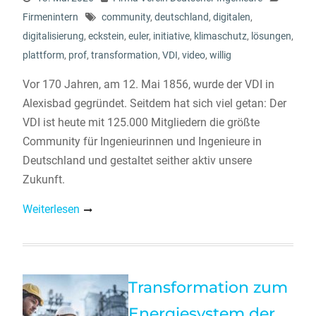
Firmenintern
community
,
deutschland
,
digitalen
,
digitalisierung
,
eckstein
,
euler
,
initiative
,
klimaschutz
,
lösungen
,
plattform
,
prof
,
transformation
,
VDI
,
video
,
willig
Vor 170 Jahren, am 12. Mai 1856, wurde der VDI in
Alexisbad gegründet. Seitdem hat sich viel getan: Der
VDI ist heute mit 125.000 Mitgliedern die größte
Community für Ingenieurinnen und Ingenieure in
Deutschland und gestaltet seither aktiv unsere
Zukunft.
Weiterlesen
Transformation zum
Energiesystem der