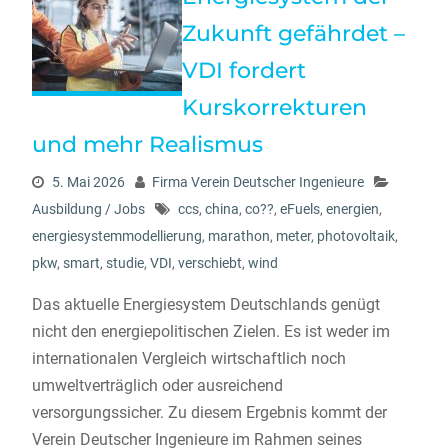
Zukunft gefährdet –
VDI fordert
Kurskorrekturen
und mehr Realismus
5. Mai 2026
Firma Verein Deutscher Ingenieure
Ausbildung / Jobs
ccs
,
china
,
co??
,
eFuels
,
energien
,
energiesystemmodellierung
,
marathon
,
meter
,
photovoltaik
,
pkw
,
smart
,
studie
,
VDI
,
verschiebt
,
wind
Das aktuelle Energiesystem Deutschlands genügt
nicht den energiepolitischen Zielen. Es ist weder im
internationalen Vergleich wirtschaftlich noch
umweltverträglich oder ausreichend
versorgungssicher. Zu diesem Ergebnis kommt der
Verein Deutscher Ingenieure im Rahmen seines