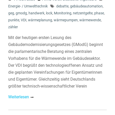
Energie- / Umwelttechnik
debatte
,
gebäudeautomation
,
geg
,
gmodg
,
handwerk
,
lock
,
Monitoring
,
netzentgelte
,
phase
,
punkte
,
VDI
,
wärmeplanung
,
wärmepumpen
,
wärmewende
,
zähler
Mit der heutigen ersten Lesung des
Gebäudemodernisierungsgesetzes (GModG) beginnt
die parlamentarische Beratung eines zentralen
Vorhabens für die Wärmewende im Gebäudesektor.
Der VDI begrüßt den technologieoffenen Ansatz und
die geplanten Vereinfachungen für Eigentümerinnen
und Eigentümer. Gleichzeitig sieht Deutschlands
größter technisch-wissenschaftlicher Verein
Weiterlesen