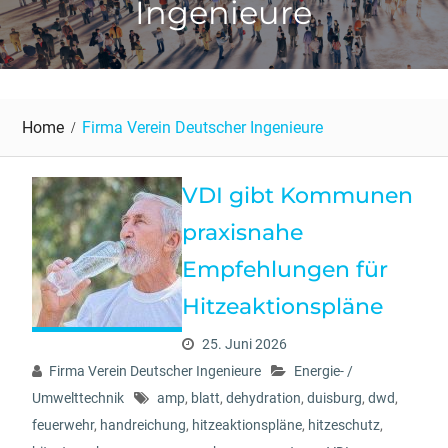
Ingenieure
Home
Firma Verein Deutscher Ingenieure
VDI gibt Kommunen
praxisnahe
Empfehlungen für
Hitzeaktionspläne
25. Juni 2026
Firma Verein Deutscher Ingenieure
Energie- /
Umwelttechnik
amp
,
blatt
,
dehydration
,
duisburg
,
dwd
,
feuerwehr
,
handreichung
,
hitzeaktionspläne
,
hitzeschutz
,