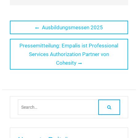
Beitragsnavigation
Previous
Ausbildungsmessen 2025
post:
Next
Pressemitteilung: Empalis ist Professional
post:
Services Authorization Partner von
Cohesity
Search
for: