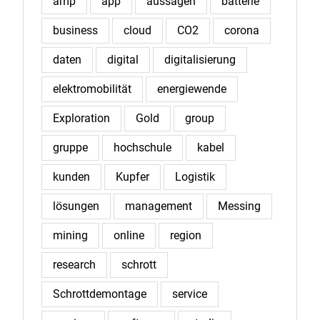
amp
app
aussagen
batterie
business
cloud
CO2
corona
daten
digital
digitalisierung
elektromobilität
energiewende
Exploration
Gold
group
gruppe
hochschule
kabel
kunden
Kupfer
Logistik
lösungen
management
Messing
mining
online
region
research
schrott
Schrottdemontage
service