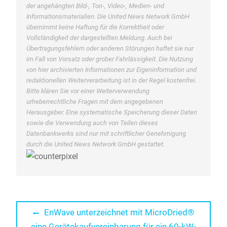
der angehängten Bild-, Ton-, Video-, Medien- und
Informationsmaterialien. Die United News Network GmbH
übernimmt keine Haftung für die Korrektheit oder
Vollständigkeit der dargestellten Meldung. Auch bei
Übertragungsfehlern oder anderen Störungen haftet sie nur
im Fall von Vorsatz oder grober Fahrlässigkeit. Die Nutzung
von hier archivierten Informationen zur Eigeninformation und
redaktionellen Weiterverarbeitung ist in der Regel kostenfrei.
Bitte klären Sie vor einer Weiterverwendung
urheberrechtliche Fragen mit dem angegebenen
Herausgeber. Eine systematische Speicherung dieser Daten
sowie die Verwendung auch von Teilen dieses
Datenbankwerks sind nur mit schriftlicher Genehmigung
durch die United News Network GmbH gestattet.
Beitragsnavigation
Previous
EnWave unterzeichnet mit MicroDried®
post:
eine Gerätekaufvereinbarung für ein 60-kW-