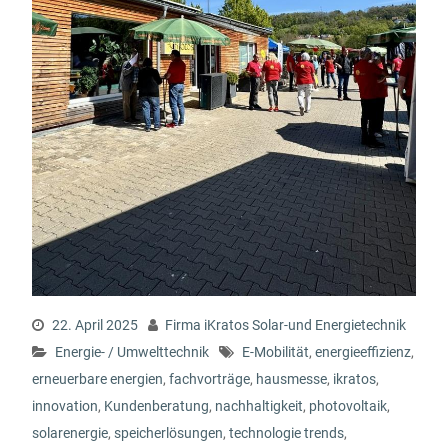
22. April 2025
Firma iKratos Solar-und Energietechnik
Energie- / Umwelttechnik
E-Mobilität
,
energieeffizienz
,
erneuerbare energien
,
fachvorträge
,
hausmesse
,
ikratos
,
innovation
,
Kundenberatung
,
nachhaltigkeit
,
photovoltaik
,
solarenergie
,
speicherlösungen
,
technologie trends
,