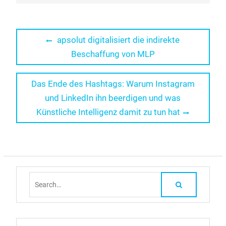
Beitragsnavigation
Previous
apsolut digitalisiert die indirekte
post:
Beschaffung von MLP
Next
Das Ende des Hashtags: Warum Instagram
post:
und LinkedIn ihn beerdigen und was
Künstliche Intelligenz damit zu tun hat
Search
for: