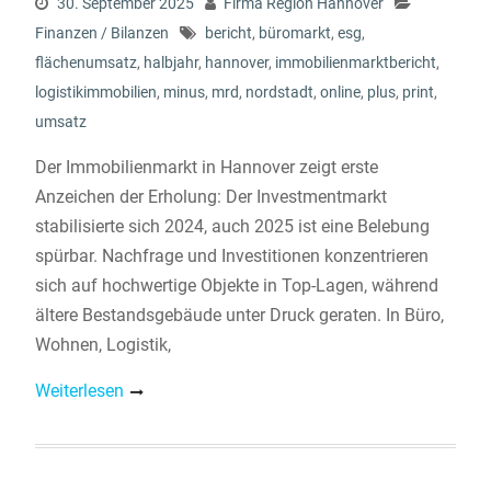
30. September 2025
Firma Region Hannover
Finanzen / Bilanzen
bericht
,
büromarkt
,
esg
,
flächenumsatz
,
halbjahr
,
hannover
,
immobilienmarktbericht
,
logistikimmobilien
,
minus
,
mrd
,
nordstadt
,
online
,
plus
,
print
,
umsatz
Der Immobilienmarkt in Hannover zeigt erste
Anzeichen der Erholung: Der Investmentmarkt
stabilisierte sich 2024, auch 2025 ist eine Belebung
spürbar. Nachfrage und Investitionen konzentrieren
sich auf hochwertige Objekte in Top-Lagen, während
ältere Bestandsgebäude unter Druck geraten. In Büro,
Wohnen, Logistik,
Weiterlesen