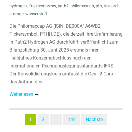
hydrogen
,
ifrs
,
mcmorrow
,
path2
,
philomaxcap
,
pth
,
research
,
storage
,
wasserstoff
Die Philomaxcap AG (ISIN: DE000A1A6WB2,
Tickersymbol: PTHH.DE), die derzeit ihre Umfirmierung
in Path2 Hydrogen AG durchführt, veröffentlicht zum
Bilanzstichtag 30. Juni 2025 erstmals ihren
Halbjahres-Konzernabschluss nach den
internationalen Rechnungslegungsstandards IFRS.
Der Konsolidierungskreis umfasst die GenH2 Corp. –
das Anfang des
Weiterlesen
Beitragsnavigation
1
2
…
144
Nächste