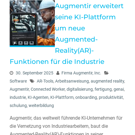
Augmentir erweitert
seine KI-Plattform
um neue
Augmented-
Reality(AR)-
Funktionen für die Industrie
30. September 2025
Firma Augmentir, Inc.
Software
AR-Tools
,
Arbeitsanweisung
,
augmented reality
,
Augmentir
,
Connected Worker
,
digitalisierung
,
fertigung
,
genai
,
industrie
,
KI-Agenten
,
KI-Plattform
,
onboarding
,
produktivität
,
schulung
,
weiterbildung
Augmentir, das weltweit führende KI-Unternehmen für
die Vernetzung von Industriearbeitern, baut die
Augmented-Reality(AR)-Funktionen in seiner