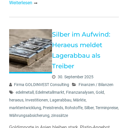
Weiterlesen
Silber im Aufwind:
Heraeus meldet
Lagerabbau als
Treiber
30. September 2025
Firma GOLDINVEST Consulting
Finanzen / Bilanzen
edelmetall
,
Edelmetallmarkt
,
Finanzanalysen
,
Gold
,
heraeus
,
Investitionen
,
Lagerabbau
,
Märkte
,
marktentwicklung
,
Preistrends
,
Rohstoffe
,
Silber
,
Terminpreise
,
Währungsabsicherung
,
zinssätze
Goldimporte in Asien bleiben stark, Platin-Angebot