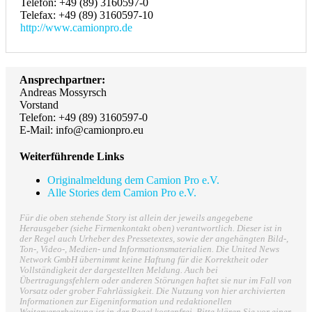
Telefon: +49 (89) 3160597-0
Telefax: +49 (89) 3160597-10
http://www.camionpro.de
Ansprechpartner:
Andreas Mossyrsch
Vorstand
Telefon: +49 (89) 3160597-0
E-Mail: info@camionpro.eu
Weiterführende Links
Originalmeldung dem Camion Pro e.V.
Alle Stories dem Camion Pro e.V.
Für die oben stehende Story ist allein der jeweils angegebene
Herausgeber (siehe Firmenkontakt oben) verantwortlich. Dieser ist in
der Regel auch Urheber des Pressetextes, sowie der angehängten Bild-,
Ton-, Video-, Medien- und Informationsmaterialien. Die United News
Network GmbH übernimmt keine Haftung für die Korrektheit oder
Vollständigkeit der dargestellten Meldung. Auch bei
Übertragungsfehlern oder anderen Störungen haftet sie nur im Fall von
Vorsatz oder grober Fahrlässigkeit. Die Nutzung von hier archivierten
Informationen zur Eigeninformation und redaktionellen
Weiterverarbeitung ist in der Regel kostenfrei. Bitte klären Sie vor einer