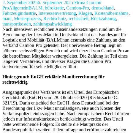
2. September 2025
6. September 2025
Firma Camion
Pro
Allgemein
BALM
,
bürokratie
,
Camion-Pro
,
deutschland
,
Fahrzeugindustrie
,
Interessenvertretung
,
Klagen
,
Kostenübernahme
,
maut
,
Musterprozess
,
Rechtschutz
,
rechtsstreit
,
Rückzahlung
,
transportkosten
,
zahlungsabwicklung
Nach intensiven rechtlichen Auseinandersetzungen rund um die
Berechnung der Lkw-Maut in Deutschland hat das Bundesamt für
Logistik und Mobilität (BALM)nun erstmals eine Zahlung an den
Verband Camion-Pro geleistet. Der überwiesene Betrag liegt im
höheren sechsstelligen Bereich und wird derzeit von Camion Pro an
die betroffenen Mitglieder weitergeleitet. Die Zahlung ist Teil eines
längeren Verfahrens, und diverser Klagen die Camion-Pro
stellvertretend für seine Mitglieder führt.
Hintergrund: EuGH erklärte Mautberechnung für
rechtswidrig
Ausgangspunkt des Verfahrens ist ein Urteil des Europäischen
Gerichtshofs (EuGH) vom 28. Oktober 2020 (Rechtssache C-
321/19). Darin entschied der EuGH, dass Deutschland bei der
Berechnung der Lkw-Maut unzulässigerweise auch Kosten der
Verkehrspolizei einbezogen habe. Nach europäischem Recht dürfen
jedoch nur Infrastrukturkosten berücksichtigt werden. Das Urteil
hatte weitreichende Folgen: Es stellte die Mautpraxis der
Bundesrepublik in weiten Teilen infrage und eröffnete zahlreichen