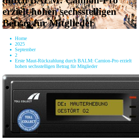
durch BALM: Camion-Pro
erzielt hohen sechsstelligen
Betrag für Mitglieder
Home
2025
September
2
Erste Maut-Rückzahlung durch BALM: Camion-Pro erzielt
hohen sechsstelligen Betrag für Mitglieder