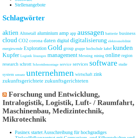
Stellenangebote
Schlagwörter
aussagen
aktien
amp
aluminium
business
Altmetall
app
batterie
cloud
digitalisierung
CO2
daten
digital
corona
elektromobilität
Gold
kunden
Exploration
group
energiewende
gruppe
hochschule
kabel
Kupfer
management
online
region
Messing
Logistik
lösungen
mining
software
research
schrott
services
service
studie
Schrottdemontage
unternehmen
zink
wirtschaft
system
umsatz
zukunftsgerichtete
zukunftsgerichteten
Forschung und Entwicklung,
Intralogistik, Logistik, Luft- / Raumfahrt,
Maschinenbau, Medizintechnik,
Mikrotechnik
Pasinex startet Ausschreibung für hochgradiges
Zinksulfidkonzentrat mit Germanium- und Silbergehalten und