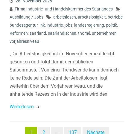
28. November 2025
Firma Industrie- und Handelskammer des Saarlandes
Ausbildung / Jobs
arbeitslosen
,
arbeitslosigkeit
,
betriebe
,
bundesagentur
,
ihk
,
industrie
,
jobs
,
landesregierung
,
politik
,
Reformen
,
saarland
,
saarländischen
,
thomé
,
unternehmen
,
vorjahresniveau
„Die Arbeitslosigkeit ist im November erneut leicht
gesunken und folgt damit dem üblichen
Saisonmuster. Von einer Trendwende kann dennoch
keine Rede sein: Die Zahl der Arbeitslosen liegt
weiterhin über dem Vorjahresniveau, und die
anhaltende Rezession in der Industrie wird den
Weiterlesen
Beitragsnavigation
1
2
…
137
Nächste