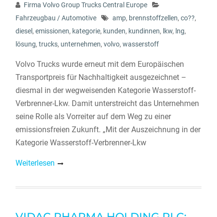
Firma Volvo Group Trucks Central Europe
Fahrzeugbau / Automotive
amp
,
brennstoffzellen
,
co??
,
diesel
,
emissionen
,
kategorie
,
kunden
,
kundinnen
,
lkw
,
lng
,
lösung
,
trucks
,
unternehmen
,
volvo
,
wasserstoff
Volvo Trucks wurde erneut mit dem Europäischen
Transportpreis für Nachhaltigkeit ausgezeichnet –
diesmal in der wegweisenden Kategorie Wasserstoff-
Verbrenner-Lkw. Damit unterstreicht das Unternehmen
seine Rolle als Vorreiter auf dem Weg zu einer
emissionsfreien Zukunft. „Mit der Auszeichnung in der
Kategorie Wasserstoff-Verbrenner-Lkw
Weiterlesen
VIDAC PHARMA HOLDING PLC: