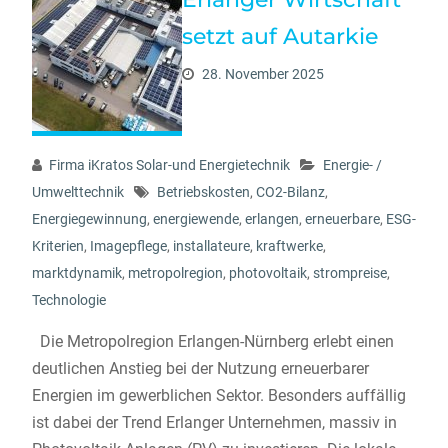
setzt auf Autarkie
28. November 2025
Firma iKratos Solar-und Energietechnik
Energie- /
Umwelttechnik
Betriebskosten
,
CO2-Bilanz
,
Energiegewinnung
,
energiewende
,
erlangen
,
erneuerbare
,
ESG-
Kriterien
,
Imagepflege
,
installateure
,
kraftwerke
,
marktdynamik
,
metropolregion
,
photovoltaik
,
strompreise
,
Technologie
Die Metropolregion Erlangen-Nürnberg erlebt einen
deutlichen Anstieg bei der Nutzung erneuerbarer
Energien im gewerblichen Sektor. Besonders auffällig
ist dabei der Trend Erlanger Unternehmen, massiv in