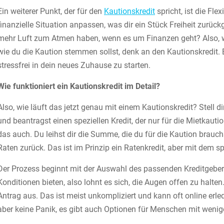
Ein weiterer Punkt, der für den
Kautionskredit
spricht, ist die Fle
finanzielle Situation anpassen, was dir ein Stück Freiheit zurück
mehr Luft zum Atmen haben, wenn es um Finanzen geht? Also, w
wie du die Kaution stemmen sollst, denk an den Kautionskredit.
stressfrei in dein neues Zuhause zu starten.
Wie funktioniert ein Kautionskredit im Detail?
Also, wie läuft das jetzt genau mit einem Kautionskredit? Stell d
und beantragst einen speziellen Kredit, der nur für die Mietkautio
das auch. Du leihst dir die Summe, die du für die Kaution brauc
Raten zurück. Das ist im Prinzip ein Ratenkredit, aber mit dem s
Der Prozess beginnt mit der Auswahl des passenden Kreditgebers. 
Konditionen bieten, also lohnt es sich, die Augen offen zu halten
Antrag aus. Das ist meist unkompliziert und kann oft online erle
aber keine Panik, es gibt auch Optionen für Menschen mit wenige