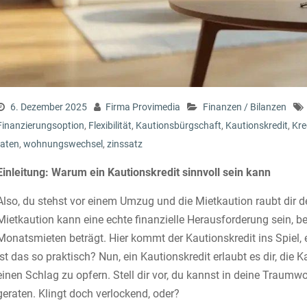
6. Dezember 2025
Firma Provimedia
Finanzen / Bilanzen
Finanzierungsoption
,
Flexibilität
,
Kautionsbürgschaft
,
Kautionskredit
,
Kre
raten
,
wohnungswechsel
,
zinssatz
Einleitung: Warum ein Kautionskredit sinnvoll sein kann
Also, du stehst vor einem Umzug und die Mietkaution raubt dir den
Mietkaution kann eine echte finanzielle Herausforderung sein, b
Monatsmieten beträgt. Hier kommt der Kautionskredit ins Spiel, 
ist das so praktisch? Nun, ein Kautionskredit erlaubt es dir, die 
einen Schlag zu opfern. Stell dir vor, du kannst in deine Traumw
geraten. Klingt doch verlockend, oder?