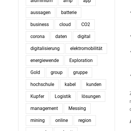
aluminium
amp
app
aussagen
batterie
business
cloud
CO2
corona
daten
digital
digitalisierung
elektromobilität
energiewende
Exploration
Gold
group
gruppe
hochschule
kabel
kunden
Kupfer
Logistik
lösungen
management
Messing
mining
online
region