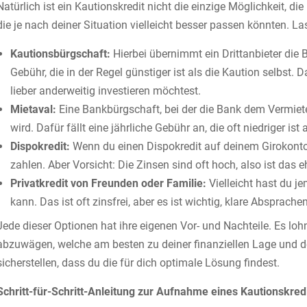
Natürlich ist ein Kautionskredit nicht die einzige Möglichkeit, di
die je nach deiner Situation vielleicht besser passen könnten. L
Kautionsbürgschaft:
Hierbei übernimmt ein Drittanbieter die B
Gebühr, die in der Regel günstiger ist als die Kaution selbst.
lieber anderweitig investieren möchtest.
Mietaval:
Eine Bankbürgschaft, bei der die Bank dem Vermieter
wird. Dafür fällt eine jährliche Gebühr an, die oft niedriger ist 
Dispokredit:
Wenn du einen Dispokredit auf deinem Girokonto 
zahlen. Aber Vorsicht: Die Zinsen sind oft hoch, also ist das e
Privatkredit von Freunden oder Familie:
Vielleicht hast du j
kann. Das ist oft zinsfrei, aber es ist wichtig, klare Absprac
Jede dieser Optionen hat ihre eigenen Vor- und Nachteile. Es lohn
abzuwägen, welche am besten zu deiner finanziellen Lage und d
sicherstellen, dass du die für dich optimale Lösung findest.
Schritt-für-Schritt-Anleitung zur Aufnahme eines Kautionskred