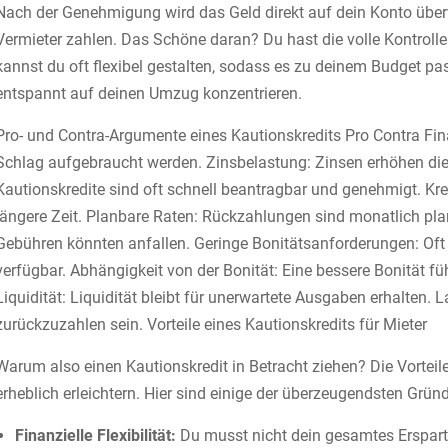
Nach der Genehmigung wird das Geld direkt auf dein Konto über
Vermieter zahlen. Das Schöne daran? Du hast die volle Kontroll
kannst du oft flexibel gestalten, sodass es zu deinem Budget pa
entspannt auf deinen Umzug konzentrieren.
Pro- und Contra-Argumente eines Kautionskredits Pro Contra Finan
Schlag aufgebraucht werden. Zinsbelastung: Zinsen erhöhen die
Kautionskredite sind oft schnell beantragbar und genehmigt. Kre
längere Zeit. Planbare Raten: Rückzahlungen sind monatlich pla
Gebühren könnten anfallen. Geringe Bonitätsanforderungen: Oft 
verfügbar. Abhängigkeit von der Bonität: Eine bessere Bonität f
Liquidität: Liquidität bleibt für unerwartete Ausgaben erhalten. L
zurückzuzahlen sein. Vorteile eines Kautionskredits für Mieter
Warum also einen Kautionskredit in Betracht ziehen? Die Vorteil
erheblich erleichtern. Hier sind einige der überzeugendsten Grün
Finanzielle Flexibilität:
Du musst nicht dein gesamtes Ersparte