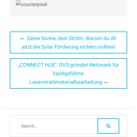
Beitragsnavigation
Previous
Deine Sonne, dein Strom: Warum du dir
post:
jetzt die Solar-Förderung sichern solltest
Next
„CONNECT HLB“: DVS gründet Netzwerk für
post:
handgeführte
Laserstrahlmaterialbearbeitung
Search
for: