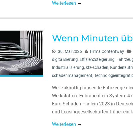
Weiterlesen
Wenn Minuten übe
30. Mai 2026
Firma Contentway
digitalisierung
,
Effizienzsteigerung
,
Fahrzeu
Industrialisierung
,
kfz-schaden
,
Kundenzufri
schadenmanagement
,
Technologieintegrati
Wer zukünftig tausende Fahrzeuge gleic
Werkstätten. Er braucht ein System. 4
Euro Schaden – allein 2023 in Deutschl
und Leasinggesellschaften früher ein k
Weiterlesen