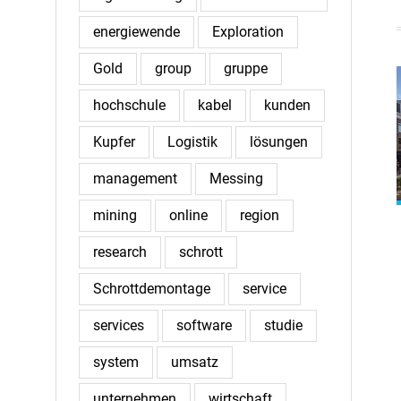
energiewende
Exploration
Gold
group
gruppe
hochschule
kabel
kunden
Kupfer
Logistik
lösungen
management
Messing
mining
online
region
research
schrott
Schrottdemontage
service
services
software
studie
system
umsatz
unternehmen
wirtschaft