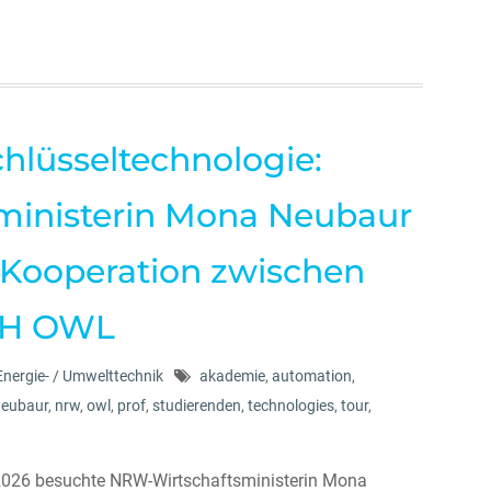
chlüsseltechnologie:
ministerin Mona Neubaur
u Kooperation zwischen
TH OWL
Energie- / Umwelttechnik
akademie
,
automation
,
neubaur
,
nrw
,
owl
,
prof
,
studierenden
,
technologies
,
tour
,
026 besuchte NRW-Wirtschaftsministerin Mona