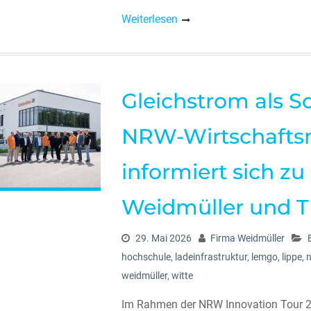
Weiterlesen
Gleichstrom als S
NRW-Wirtschafts
informiert sich z
Weidmüller und 
29. Mai 2026
Firma Weidmüller
hochschule
,
ladeinfrastruktur
,
lemgo
,
lippe
,
weidmüller
,
witte
Im Rahmen der NRW Innovation Tour 2