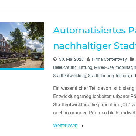
Automatisiertes P
nachhaltiger Sta
30. Mai 2026
Firma Contentway
Beleuchtung
,
lüftung
,
Mixed-Use
,
mobilität
,
n
Stadtentwicklung
,
Stadtplanung
,
technik
,
ur
Ein wesentlicher Teil davon ist bisla
Entwicklungsmöglichkeiten urbaner Rä
Stadtentwicklung liegt nicht im „Ob“ v
auch in urbanen Räumen bleibt individ
Weiterlesen