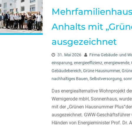
Mehrfamilienhau
Anhalts mit „Grü
ausgezeichnet
31. Mai 2026
Firma Gebäude- und W
einsparung
,
energieeffizienz
,
energiewende
,
Gebäudebereich
,
Grüne Hausnummer
,
Grün
nachhaltiges Bauen
,
Selbstversorgung
,
son
Das energiealternative Wohnprojekt 
Wernigerode mbH, Sonnenhaus, wurde 
mit der „Grünen Hausnummer Plus“de
ausgezeichnet. GWW-Geschäftsführer 
Händen von Energieminister Prof. Dr. 