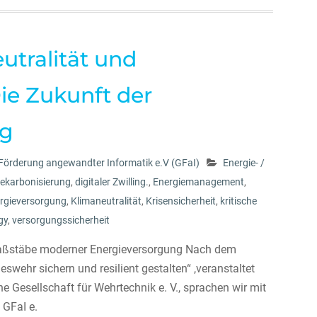
utralität und
Die Zukunft der
ng
 Förderung angewandter Informatik e.V (GFaI)
Energie- /
ekarbonisierung
,
digitaler Zwilling.
,
Energiemanagement
,
rgieversorgung
,
Klimaneutralität
,
Krisensicherheit
,
kritische
gy
,
versorgungssicherheit
aßstäbe moderner Energieversorgung Nach dem
wehr sichern und resilient gestalten“ ,veranstaltet
 Gesellschaft für Wehrtechnik e. V., sprachen wir mit
 GFaI e.