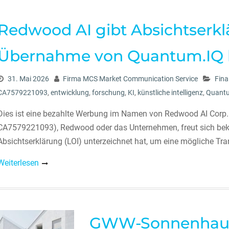
Redwood AI gibt Absichtserklä
Übernahme von Quantum.IQ 
31. Mai 2026
Firma MCS Market Communication Service
Fina
CA7579221093
,
entwicklung
,
forschung
,
KI
,
künstliche intelligenz
,
Quant
Dies ist eine bezahlte Werbung im Namen von Redwood AI Corp.
CA7579221093), Redwood oder das Unternehmen, freut sich beka
Absichtserklärung (LOI) unterzeichnet hat, um eine mögliche Tra
Weiterlesen
GWW-Sonnenhaus 