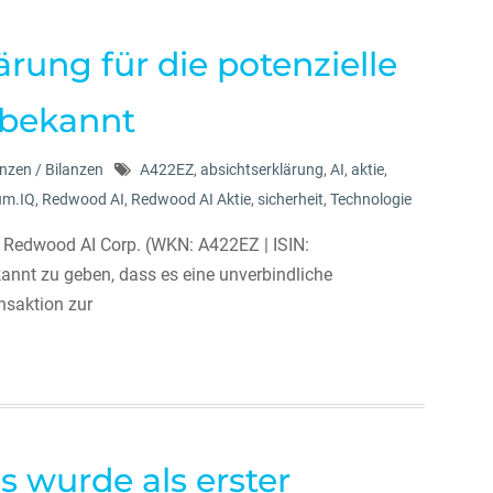
rung für die potenzielle
bekannt
nzen / Bilanzen
A422EZ
,
absichtserklärung
,
AI
,
aktie
,
um.IQ
,
Redwood AI
,
Redwood AI Aktie
,
sicherheit
,
Technologie
 Redwood AI Corp. (WKN: A422EZ | ISIN:
nnt zu geben, dass es eine unverbindliche
nsaktion zur
wurde als erster