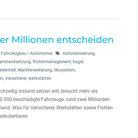
r Millionen entscheiden
Fahrzeugbau / Automotive
Automatisierung
,
ginstandsetzung
,
flottenmanagement
,
hagel
,
edenheit
,
Markterweiterung
,
ökosystem
,
on
,
Versicherer
,
werkstätten
hzeitig instand setzen will, braucht mehr als
70.000 beschädigte Fahrzeuge, rund zwei Milliarden
and. Was für Versicherer, Werkstätten sowie Flotten-
alkulierbares