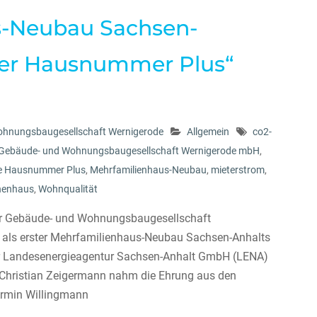
s-Neubau Sachsen-
ner Hausnummer Plus“
ohnungsbaugesellschaft Wernigerode
Allgemein
co2-
Gebäude- und Wohnungsbaugesellschaft Wernigerode mbH
,
e Hausnummer Plus
,
Mehrfamilienhaus-Neubau
,
mieterstrom
,
nenhaus
,
Wohnqualität
der Gebäude- und Wohnungsbaugesellschaft
als erster Mehrfamilienhaus-Neubau Sachsen-Anhalts
r Landesenergieagentur Sachsen-Anhalt GmbH (LENA)
Christian Zeigermann nahm die Ehrung aus den
Armin Willingmann