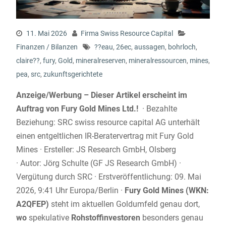
11. Mai 2026
Firma Swiss Resource Capital
Finanzen / Bilanzen
??eau
,
26ec
,
aussagen
,
bohrloch
,
claire??
,
fury
,
Gold
,
mineralreserven
,
mineralressourcen
,
mines
,
pea
,
src
,
zukunftsgerichtete
Anzeige/Werbung – Dieser Artikel erscheint im
Auftrag von Fury Gold Mines Ltd.!
· Bezahlte
Beziehung: SRC swiss resource capital AG unterhält
einen entgeltlichen IR-Beratervertrag mit Fury Gold
Mines · Ersteller: JS Research GmbH, Olsberg
· Autor: Jörg Schulte (GF JS Research GmbH) ·
Vergütung durch SRC · Erstveröffentlichung: 09. Mai
2026, 9:41 Uhr Europa/Berlin ·
Fury Gold Mines (WKN:
A2QFEP)
steht im aktuellen Goldumfeld genau dort,
wo
spekulative
Rohstoffinvestoren
besonders genau